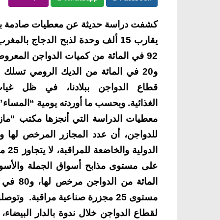
كشفت دراسة حديثة عن معطيات صادمة بخ
يقارب 15 ألف وحدة لذبح الدجاج ب
92 في المائة من كميات الدواجن المعرو
و20 في المائة من الديك الرومي تسل
قطاع الدواجن ببلادنا، في ظل غيا
الغذائية.
وبحسب ما أوردته يومية “المساء” 
معطيات الدراسة التي أنجزها مكتب “مازار
للدواجن، أن عدد المجازر المرخص لها وا
الدو
المائة 
مستوى 25 مجزرة صناعية مراقبة.
وتوصلت 