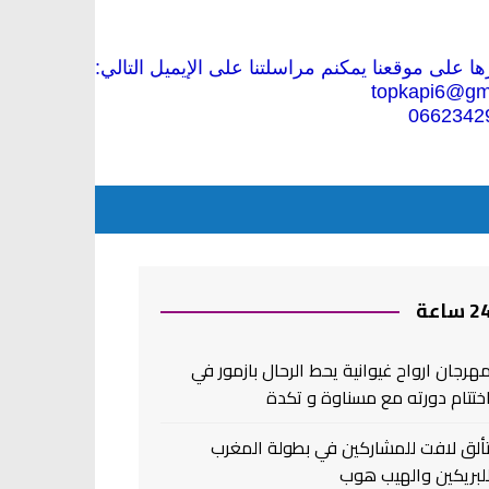
 على موقعنا يمكنم مراسلتنا على الإيميل التالي:
topkapi6@gm
0662342
2 ساعة
هرجان ارواح غيوانية يحط الرحال بازمور في
ختتام دورته مع مسناوة و تكدة
ألق لافت للمشاركين في بطولة المغرب
لبريكين والهيب هوب