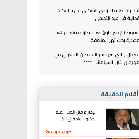
حذيرات طبية لمرضى السكري من سلوكات
ذائية في عيد الأضحى
سقوط (الإمبراطور) بعد مطاردة متيرة و40
ذكرة بحث تهز المنطقة ..
يريال زياري تبرز سحر القفطان المغربي في
هرجان كان السينمائي ****
قلام الحقيقة
الإحترام قبل الحب.. بقلم
الدكتور أسامة آل تركي
طوب طوب 24