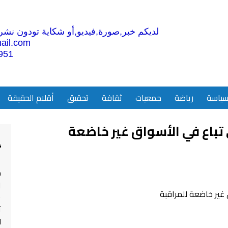
لديكم خبر,صورة,فيديو,أو شكاية تودون نشرها
ail.com
951
ياسة
رياضة
جمعيات
ثقافة
تحقيق
أقلام الحقيقة
ي تباع في الأسواق غير خاضعة
4
م
ا
ت
ل