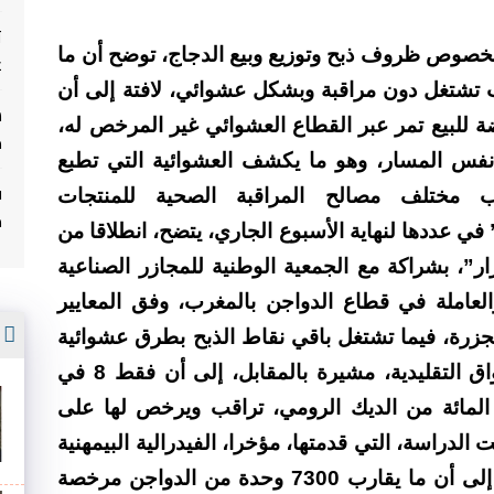
ت
صوص ظروف ذبح وتوزيع وبيع الدجاج، توضح أن ما
غ
المغرب تشتغل دون مراقبة وبشكل عشوائي، لافتة إلى أن
ضة للبيع تمر عبر القطاع العشوائي غير المرخص له،
م
ك نفس المسار، وهو ما يكشف العشوائية التي تطبع
ف
ب مختلف مصالح المراقبة الصحية للمنتجات
م
في عددها لنهاية الأسبوع الجاري، يتضح، انطلاقا من
”، بشراكة مع الجمعية الوطنية للمجازر الصناعية
لعاملة في قطاع الدواجن بالمغرب، وفق المعايير
أ
لية والخاضعة للمراقبة، لا يتجاوز 25 مجزرة، فيما تشتغل باقي نقاط الذبح بطرق عشوائية
على مستوى مذابح أسواق الجملة والأسواق التقليدية، مشيرة بالمقابل، إلى أن فقط 8 في
من الدواجن مرخص لها، و80 في المائة من الديك الرومي، تراقب ويرخص لها على
الدراسة، التي قدمتها، مؤخرا، الفيدرالية البيمهنية
لقطاع الدواجن خلال ندوة بالدار البيضاء، إلى أن ما يقارب 7300 وحدة من الدواجن مرخصة