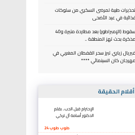
حذيرات طبية لمرضى السكري من سلوكات
ذائية في عيد الأضحى
سقوط (الإمبراطور) بعد مطاردة متيرة و40
ذكرة بحث تهز المنطقة ..
يريال زياري تبرز سحر القفطان المغربي في
هرجان كان السينمائي ****
قلام الحقيقة
الإحترام قبل الحب.. بقلم
الدكتور أسامة آل تركي
طوب طوب 24