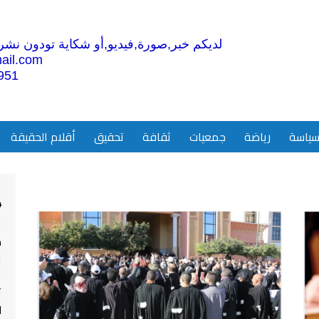
لديكم خبر,صورة,فيديو,أو شكاية تودون نشرها
ail.com
951
ياسة
رياضة
جمعيات
ثقافة
تحقيق
أقلام الحقيقة
4
م
ا
ت
ل