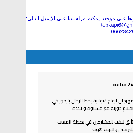
 على موقعنا يمكنم مراسلتنا على الإيميل التالي:
topkapi6@gm
0662342
2 ساعة
هرجان ارواح غيوانية يحط الرحال بازمور في
ختتام دورته مع مسناوة و تكدة
ألق لافت للمشاركين في بطولة المغرب
لبريكين والهيب هوب