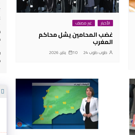
ت
غ
الأخبار
غير مصنف
غضب المحامين يشل محاكم
م
المغرب
ف
طوب طوب 24
10 يناير، 2026
م
أ