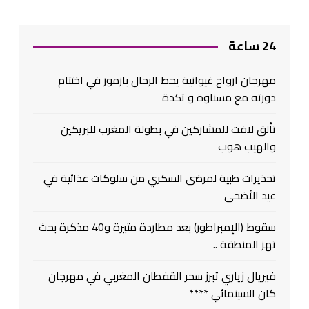
24 ساعة
مهرجان ارواح غيوانية يحط الرحال بازمور في اختتام
دورته مع مسناوة و تكدة
تألق لافت للمشاركين في بطولة المغرب للبريكين
والهيب هوب
تحذيرات طبية لمرضى السكري من سلوكات غذائية في
عيد الأضحى
سقوط (الإمبراطور) بعد مطاردة متيرة و40 مذكرة بحث
تهز المنطقة ..
فيريال زياري تبرز سحر القفطان المغربي في مهرجان
كان السينمائي ****