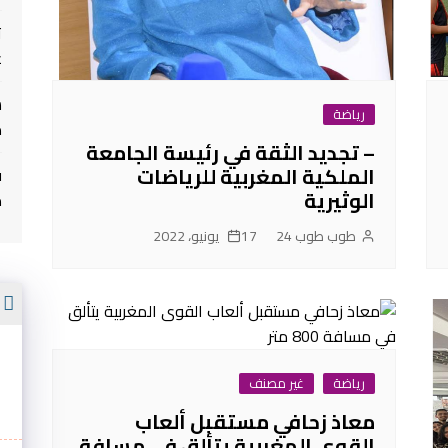
ت
غ
رياضة
م
– تجديد الثقة في رئيسة الجامعة
الملكية المغربية للرياضات
ف
الوثيرية
م
طوب طوب 24
17 يونيو، 2022
أ
رياضة
غير مصنف
معاذ زحافي مستقبل ألعاب
القوى المغربية يتألق في مسافة