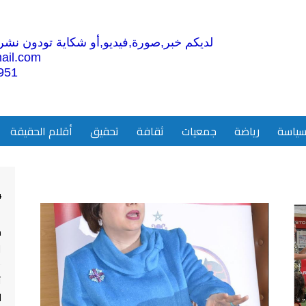
لديكم خبر,صورة,فيديو,أو شكاية تودون نشرها
ail.com
951
ياسة
رياضة
جمعيات
ثقافة
تحقيق
أقلام الحقيقة
4
م
ا
ت
ل