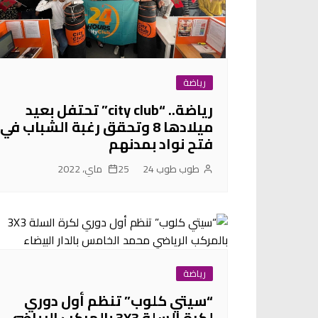
رياضة
رياضة.. “city club” تحتفل بعيد
ميلادها 8 وتحقق رغبة الشباب في
فتح نواد بمدنهم
طوب طوب 24
25 ماي، 2022
رياضة
“سيتي كلوب” تنظم أول دوري
لكرة السلة 3X3 بالمركب الرياضي