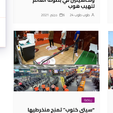
للهيب هوب
طوب طوب 24
6 دجنبر، 2021
رياضة
“سيتي كلوب” تمنح منخرطيها