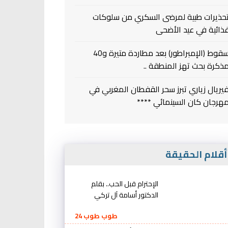
حذيرات طبية لمرضى السكري من سلوكات
ذائية في عيد الأضحى
سقوط (الإمبراطور) بعد مطاردة متيرة و40
ذكرة بحث تهز المنطقة ..
يريال زياري تبرز سحر القفطان المغربي في
هرجان كان السينمائي ****
قلام الحقيقة
الإحترام قبل الحب.. بقلم
الدكتور أسامة آل تركي
طوب طوب 24