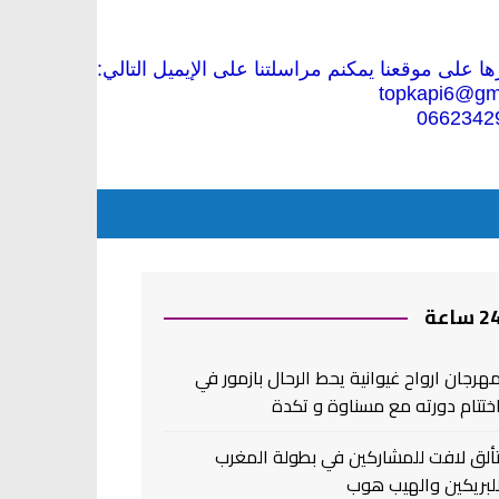
 على موقعنا يمكنم مراسلتنا على الإيميل التالي:
topkapi6@gm
0662342
2 ساعة
هرجان ارواح غيوانية يحط الرحال بازمور في
ختتام دورته مع مسناوة و تكدة
ألق لافت للمشاركين في بطولة المغرب
لبريكين والهيب هوب