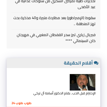
تحذيرات طبية لمرضى السكري من سلوكات غذائية في
عيد الأضحى
سقوط (الإمبراطور) بعد مطاردة متيرة و40 مذكرة بحث
تهز المنطقة ..
فيريال زياري تبرز سحر القفطان المغربي في مهرجان
كان السينمائي ****
أقلام الحقيقة
الإحترام قبل الحب.. بقلم الدكتور أسامة آل تركي
طوب طوب 24