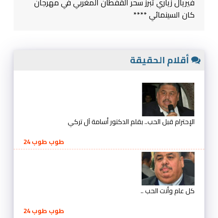
فيريال زياري تبرز سحر القفطان المغربي في مهرجان
كان السينمائي ****
أقلام الحقيقة
الإحترام قبل الحب.. بقلم الدكتور أسامة آل تركي
طوب طوب 24
كل عام وأنت الحب ..
طوب طوب 24