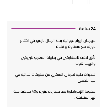
24 ساعة
مهرجان ارواح غيوانية يحط الرحال بازمور في اختتام
دورته مع مسناوة و تكدة
تألق لافت للمشاركين في بطولة المغرب للبريكين
والهيب هوب
تحذيرات طبية لمرضى السكري من سلوكات غذائية في
عيد الأضحى
سقوط (الإمبراطور) بعد مطاردة متيرة و40 مذكرة بحث
تهز المنطقة ..