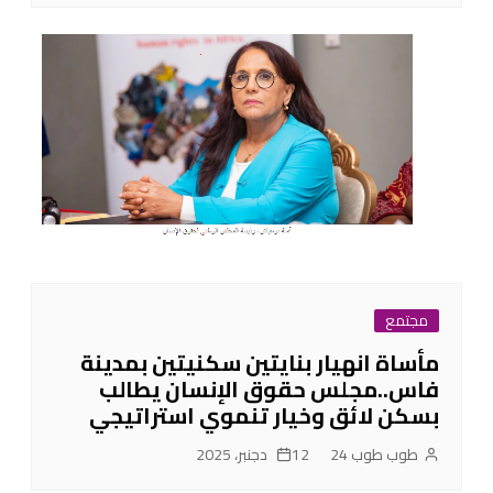
مجتمع
مأساة انهيار بنايتين سكنيتين بمدينة
فاس..مجلس حقوق الإنسان يطالب
بسكن لائق وخيار تنموي استراتيجي
طوب طوب 24
12 دجنبر، 2025