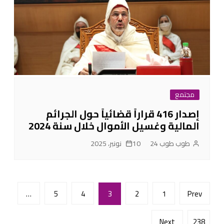
مجتمع
إصدار 416 قراراً قضائياً حول الجرائم
المالية وغسيل الأموال خلال سنة 2024
طوب طوب 24
10 نونبر، 2025
Posts
…
5
4
3
2
1
Prev
pagination
Next
238