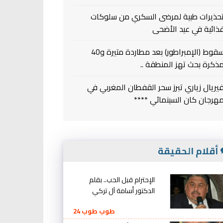
حذيرات طبية لمرضى السكري من سلوكات
ذائية في عيد الأضحى
سقوط (الإمبراطور) بعد مطاردة متيرة و40
ذكرة بحث تهز المنطقة ..
يريال زياري تبرز سحر القفطان المغربي في
هرجان كان السينمائي ****
أقلام الحقيقة
الإحترام قبل الحب.. بقلم
الدكتور أسامة آل تركي
طوب طوب 24