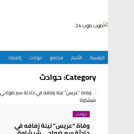
Ski
t
conten
الرئيسية
الأخبار
مجتمع
حوادث
إقتصاد
س
Category:
حوادث
حوادث
وفاة “عريس” ليلة زفافه في
حادثة سير ضواحي شيشاوة