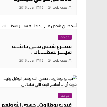
طوب طوب 24
16 أبريل، 2016
حوادث
مصــرع شخص فـــي حادثـــة
سيــــر بسطـــــات .
طوب طوب 24
15 أبريل، 2016
حوادث
فيديو بوطازوت.. حسبي الله ونعم