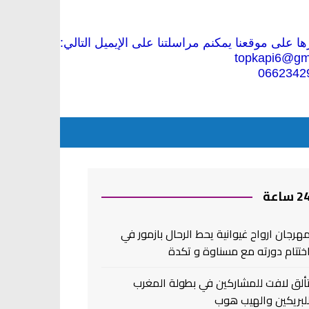
 على موقعنا يمكنم مراسلتنا على الإيميل التالي:
topkapi6@gm
0662342
2 ساعة
هرجان ارواح غيوانية يحط الرحال بازمور في
ختتام دورته مع مسناوة و تكدة
ألق لافت للمشاركين في بطولة المغرب
لبريكين والهيب هوب