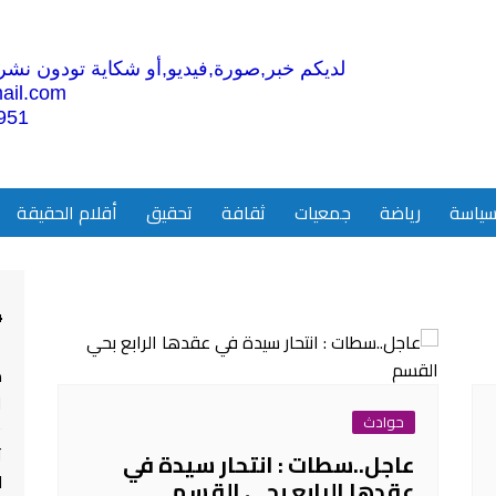
لديكم خبر,صورة,فيديو,أو شكاية تودون نشرها
ail.com
951
ياسة
رياضة
جمعيات
ثقافة
تحقيق
أقلام الحقيقة
4
م
ا
حوادث
ت
عاجل..سطات : انتحار سيدة في
ل
عقدها الرابع بحي القسم