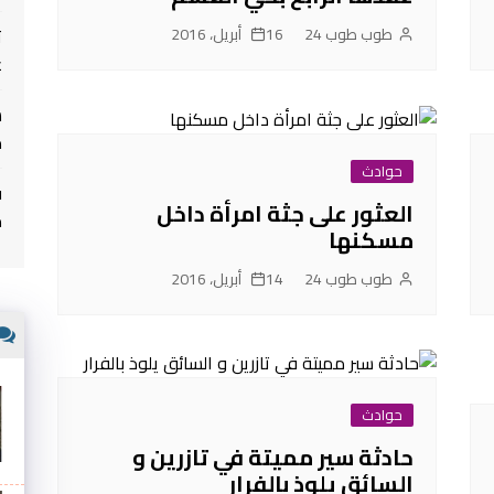
طوب طوب 24
16 أبريل، 2016
ت
غ
م
حوادث
ف
العثور على جثة امرأة داخل
م
مسكنها
طوب طوب 24
14 أبريل، 2016
حوادث
حادثة سير مميتة في تازرين و
السائق يلوذ بالفرار