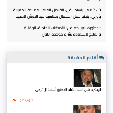
3 sur 27 إبراهيم رزقي، القنصل العام للمملكة المغربية
بأورلي، ينظم حفل استقبال بمناسبة عيد العرش المجيد
الدكتورة لبنى كفافي: التصبغات الجلدية، الوقاية
والعلاج لاستعادة بشرة موحّدة اللون
أقلام الحقيقة
الإحترام قبل الحب.. بقلم الدكتور أسامة آل تركي
طوب طوب 24