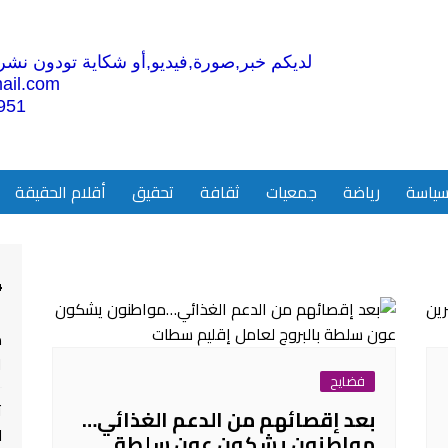
لديكم خبر,صورة,فيديو,أو شكاية تودون نشرها
ail.com
951
ياسة
رياضة
جمعيات
ثقافة
تحقيق
أقلام الحقيقة
4
م
ا
فضايح
ت
بعد إقصائهم من الدعم الغذائي…
ل
مواطنون يشكون عون سلطة