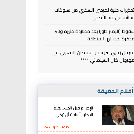
حذيرات طبية لمرضى السكري من سلوكات
ذائية في عيد الأضحى
سقوط (الإمبراطور) بعد مطاردة متيرة و40
ذكرة بحث تهز المنطقة ..
يريال زياري تبرز سحر القفطان المغربي في
هرجان كان السينمائي ****
قلام الحقيقة
الإحترام قبل الحب.. بقلم
الدكتور أسامة آل تركي
طوب طوب 24