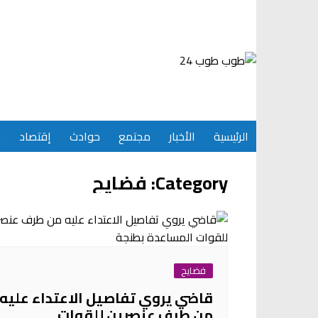
Ski
t
conten
الرئيسية
الأخبار
مجتمع
حوادث
إقتصاد
س
Category:
فضايح
فضايح
قاضي يروي تفاصيل الاعتداء عليه
من طرف عنصرين للقوات