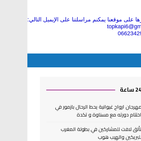
 على موقعنا يمكنم مراسلتنا على الإيميل التالي:
topkapi6@gm
0662342
2 ساعة
هرجان ارواح غيوانية يحط الرحال بازمور في
ختتام دورته مع مسناوة و تكدة
ألق لافت للمشاركين في بطولة المغرب
لبريكين والهيب هوب