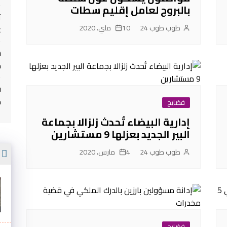
بالبروج لعامل إقليم سطات
ت
طوب طوب 24
10 ماي، 2020
غ
م
ف
م
فضايح
إدارية البيضاء تُحدث زلزالا بجماعة
البير الجديد بعزلها 9 مستشارين
أ
طوب طوب 24
4 مارس، 2020
فضايح