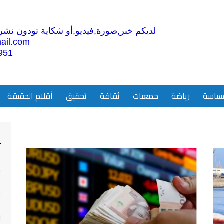
لديكم خبر,صورة,فيديو,أو شكاية تودون نشرها
ail.com
951
ياسة
رياضة
جمعيات
ثقافة
تحقيق
أقلام الحقيقة
4
م
ا
ت
ل