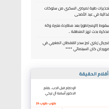
حذيرات طبية لمرضى السكري من سلوكات
ذائية في عيد الأضحى
سقوط (الإمبراطور) بعد مطاردة متيرة و40
ذكرة بحث تهز المنطقة ..
يريال زياري تبرز سحر القفطان المغربي في
هرجان كان السينمائي ****
قلام الحقيقة
الإحترام قبل الحب.. بقلم
الدكتور أسامة آل تركي
طوب طوب 24