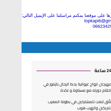
 على موقعنا يمكنم مراسلتنا على الإيميل التالي:
topkapi6@gm
0662342
2 ساعة
هرجان ارواح غيوانية يحط الرحال بازمور في
ختتام دورته مع مسناوة و تكدة
ألق لافت للمشاركين في بطولة المغرب
لبريكين والهيب هوب