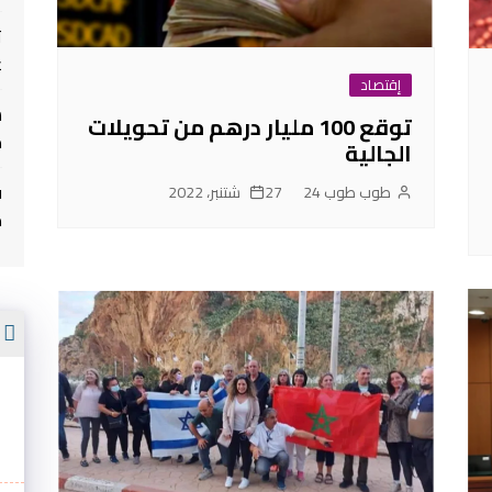
ت
غ
إقتصاد
توقع 100 مليار درهم من تحويلات
م
الجالية
ف
طوب طوب 24
27 شتنبر، 2022
م
أ