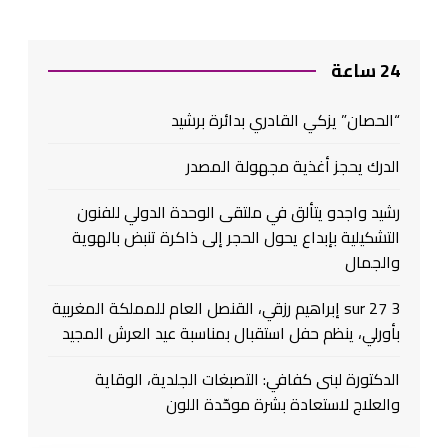
24 ساعة
“الحصان” يزكي القادري بدائرة برشيد
الدرك يحجز أغذية مجهولة المصدر
رشيد واجدو يتألق في ملتقى الوحدة الدولي للفنون
التشكيلية بإبداع يحول الحجر إلى ذاكرة تنبض بالهوية
والجمال
3 sur 27 إبراهيم رزقي، القنصل العام للمملكة المغربية
بأورلي، ينظم حفل استقبال بمناسبة عيد العرش المجيد
الدكتورة لبنى كفافي: التصبغات الجلدية، الوقاية
والعلاج لاستعادة بشرة موحّدة اللون