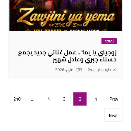
ثقافة
زوجيني يا يما”.. عمل غنائي جديد يجمع
حسناء جبري وعادل شهير
طوب طوب 24
3 ماي، 2026
Posts
210
…
4
3
2
1
Prev
pagination
Next