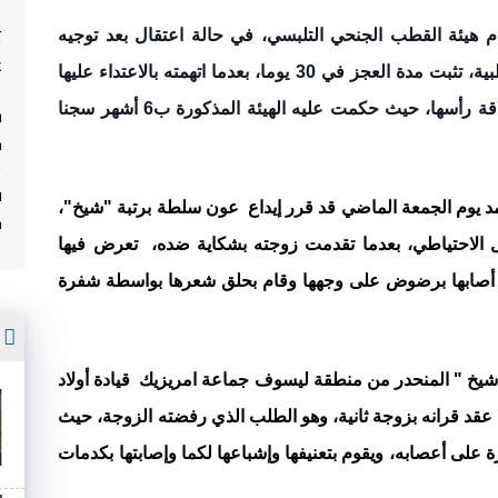
ت
مثل مساء يوم الاثنين عون سلطة برتبة شيخ أمام هيئة القطب الجنحي التلبسي، في حالة اعتقال بعد توجيه 
غ
شكاية ضده من قبل زوجته التي عززتها بشهادة طبية، تثبت مدة العجز في 30 يوما، بعدما اتهمته بالاعتداء عليها 
وإصابتها بكدمات على مستوى وجهها، والقيام بحلاقة رأسها، حيث حكمت عليه الهيئة المذكورة ب6 أشهر سجنا 
م
ف
وكان وكيل الملك بالمحكمة الابتدائية بمدينة ابن أحمد يوم الجمعة الماضي قد قرر إيداع  عون سلطة برتبة "شيخ"، 
م
السجن المحلي "بويا الجيلالي"، على ذمة الاعتقال الاحتياطي، بعدما تقدمت زوجته بشكاية ضده،  تعرض فيها 
واقعة العنف الذي تعرضت له على يد زوجها حيث أصابها برضوض على وجهها وقام بحلق شعرها بواسطة شفرة 
أ
و تعود وقائع الحادث حين طلب عون سلطة برتبة "شيخ " المنحدر من منطقة ليسوف جماعة امريزيك  قيادة أولاد 
فارس دائرة ابن أحمد، من زوجته أن توافق له على عقد قرانه بزوجة ثانية، وهو الطلب الذي رفضته الزوجة، حيث 
لم يتقبل الشيخ  قرار زوجته، ما جعله يفقد السيطرة على أعصابه، ويقوم بتعنيفها وإشباعها لكما وإصابتها بكدمات 