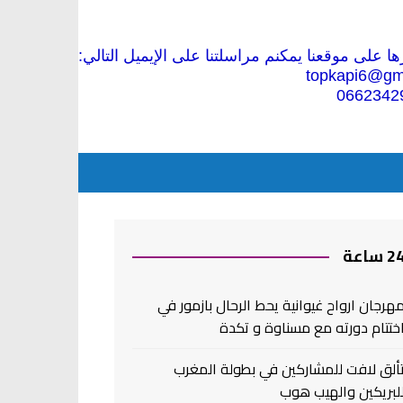
 على موقعنا يمكنم مراسلتنا على الإيميل التالي:
topkapi6@gm
0662342
2 ساعة
هرجان ارواح غيوانية يحط الرحال بازمور في
ختتام دورته مع مسناوة و تكدة
ألق لافت للمشاركين في بطولة المغرب
لبريكين والهيب هوب