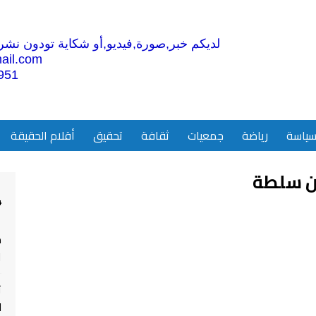
لديكم خبر,صورة,فيديو,أو شكاية تودون نشرها
ail.com
951
ياسة
رياضة
جمعيات
ثقافة
تحقيق
أقلام الحقيقة
4
م
ا
ت
ل