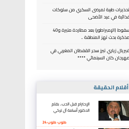
حذيرات طبية لمرضى السكري من سلوكات
ذائية في عيد الأضحى
سقوط (الإمبراطور) بعد مطاردة متيرة و40
ذكرة بحث تهز المنطقة ..
يريال زياري تبرز سحر القفطان المغربي في
هرجان كان السينمائي ****
قلام الحقيقة
الإحترام قبل الحب.. بقلم
الدكتور أسامة آل تركي
طوب طوب 24