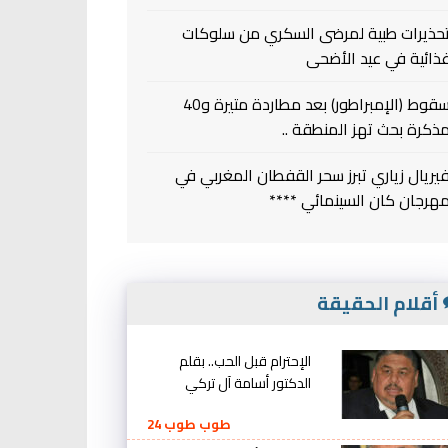
حذيرات طبية لمرضى السكري من سلوكات
ذائية في عيد الأضحى
سقوط (الإمبراطور) بعد مطاردة متيرة و40
ذكرة بحث تهز المنطقة ..
يريال زياري تبرز سحر القفطان المغربي في
هرجان كان السينمائي ****
أقلام الحقيقة
الإحترام قبل الحب.. بقلم
الدكتور أسامة آل تركي
طوب طوب 24