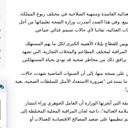
ت
ذائية الفاسدة ومنتهية الصلاحية في مختلف ربوع المملكة،
غ
لبيع. وفي هذا الصدد أصدرت وزارة الصحة تعليماتها من أجل
ت الغذائية، تفاديا لأي حالات تسمم غذائي جماعي.
م
ين للقطاع بإيلاء الأهمية الكبرى لكل ما يهم المستهلك
ف
راقبة لمختلف المطاعم والمحلات التجارية، التي تشهد
م
ما يرافق ذلك من مخاطر صحية قد تودي بحياة المستهلكين.
يس على نسخة منها، إلى أن السنوات الماضية شهدت حالات
ا يستدعي "ضرورة الاستعداد الأمثل للسلطات الصحية، بغية
".
قة التي أنجزتها الوزارة أن العامل الجوهري وراء انتشار
مة الغذائية"، داعية لجان المراقبة المحلية المختلطة إلى
 تنظيمها على صعيد المصالح الاقتصادية للعمالات أو