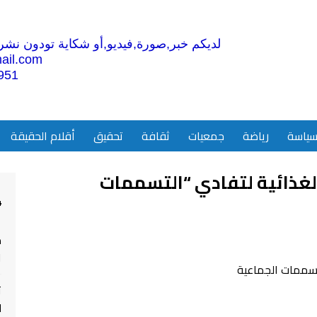
لديكم خبر,صورة,فيديو,أو شكاية تودون نشرها
ail.com
951
ياسة
رياضة
جمعيات
ثقافة
تحقيق
أقلام الحقيقة
الغذائية لتفادي “التسممات
4
م
ا
ت
ل