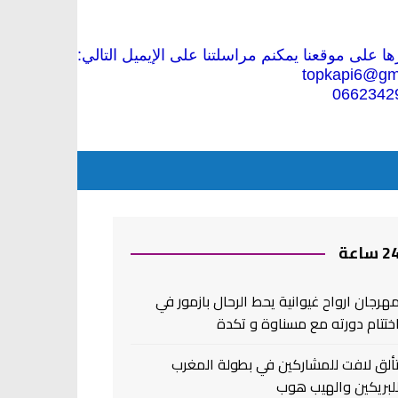
 على موقعنا يمكنم مراسلتنا على الإيميل التالي:
topkapi6@gm
0662342
2 ساعة
هرجان ارواح غيوانية يحط الرحال بازمور في
ختتام دورته مع مسناوة و تكدة
ألق لافت للمشاركين في بطولة المغرب
لبريكين والهيب هوب