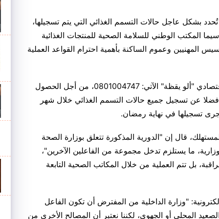
تُحدد بشكل عاجل حالات التسمم الغذائي التي يتم تسجيلها،
سيما المكتب الوطني للسلامة الصحية للمنتجات الغذائية
س المهنيين وعموم الساكنة بأهمية احترام القواعد العملية
كما تُمكن وزارة الصحة المستهلكين من الرقم الاقتصادي "ألو يقظة" الآتي: 0801004747، من أجل الحصول
 فضلا عن تسجيل جميع حالات التسمم الغذائي خلال شهر
رى تسجيلها في نهاية رمضان.
مستهلك، قال إن "الدورية المذكورة تتعلق بوزارة الصحة
وزارية، ما يستلزم تدخل مجموعة من الفاعلين الآخرين"،
قبة، بل تتم العملية من خلال المكاتب الصحية التابعة
رونية: "وزارة الداخلية من المفترض أن تكون الفاعل
صعيد المحلي أو الجهوي، لكننا نعتبر أن المصالح الأخرى من