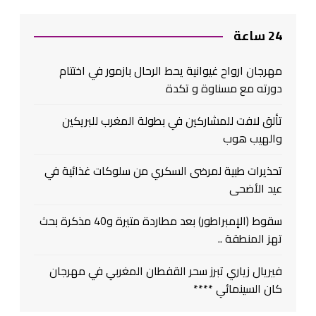
24 ساعة
مهرجان ارواح غيوانية يحط الرحال بازمور في اختتام
دورته مع مسناوة و تكدة
تألق لافت للمشاركين في بطولة المغرب للبريكين
والهيب هوب
تحذيرات طبية لمرضى السكري من سلوكات غذائية في
عيد الأضحى
سقوط (الإمبراطور) بعد مطاردة متيرة و40 مذكرة بحث
تهز المنطقة ..
فيريال زياري تبرز سحر القفطان المغربي في مهرجان
كان السينمائي ****