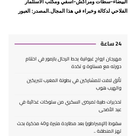
البيضاء-سطات ومراكش-آسفي ومكتب الاستثمار
الفلاحي لدكالة وخبراء في هذا المجال.المصدر: العبور
24 ساعة
مهرجان ارواح غيوانية يحط الرحال بازمور في اختتام
دورته مع مسناوة و تكدة
تألق لافت للمشاركين في بطولة المغرب للبريكين
والهيب هوب
تحذيرات طبية لمرضى السكري من سلوكات غذائية في
عيد الأضحى
سقوط (الإمبراطور) بعد مطاردة متيرة و40 مذكرة بحث
تهز المنطقة ..