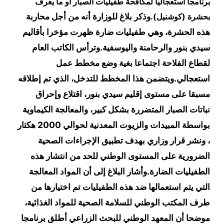
برنامجا استعجاليا لمكافحة طفيليات الصبار أو ما يعرف
وذكر بلاغ للوزارة أنه من أجل محاربة
بحشرة (كوشنيل).
هذه الحشرة، وهي طفيليات ضارة ظهرت مؤخرا بأقاليم
سيدي بنور والرحامنة واليوسفية.
وترأس الكاتب العام
لقطاع الفلاحة اجتماعا بغية وضع مخطط عمل
استعجالي.ويتضمن هذا المخطط للتدخل، الذي تم إطلاقه
مسبقا على مستوى إقليم سيدي بنور، اقتلاع وإحراق
نباتات الصبار المتضررة بشكل كبير، والمعالجة الكيماوية
بواسطة المبيدات والزيوت المعدنية لحوالي 2000 هكتار
، ونشر قرار وزاري بهدف تطبيق الإجراءات الصحية
الضرورية على المستوى الوطني للحد من انتشار هذه
الطفيليات الضارة.
وأشار البلاغ إلى أن المواد المعالجة
التي يتم استعمالها ضد هذه الطفيليات تم اختيارها من
طرف المكتب الوطني للسلامة الصحية للمواد الغذائية،
موضحا أن المعهد الوطني للبحث الزراعي أطلق برنامجا