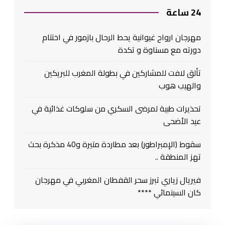
24 ساعة
مهرجان ارواح غيوانية يحط الرحال بازمور في اختتام
دورته مع مسناوة و تكدة
تألق لافت للمشاركين في بطولة المغرب للبريكين
والهيب هوب
تحذيرات طبية لمرضى السكري من سلوكات غذائية في
عيد الأضحى
سقوط (الإمبراطور) بعد مطاردة متيرة و40 مذكرة بحث
تهز المنطقة ..
فيريال زياري تبرز سحر القفطان المغربي في مهرجان
كان السينمائي ****