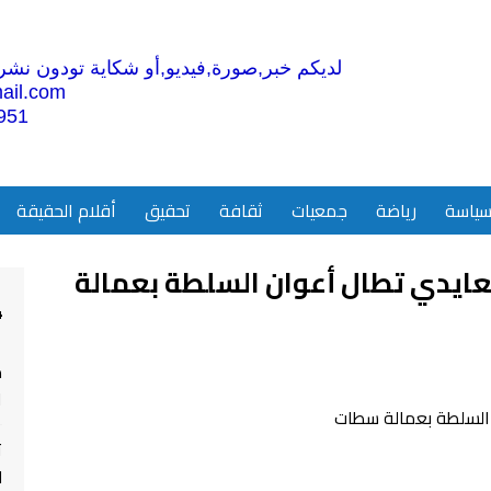
لديكم خبر,صورة,فيديو,أو شكاية تودون نشرها
ail.com
951
ياسة
رياضة
جمعيات
ثقافة
تحقيق
أقلام الحقيقة
ايدي تطال أعوان السلطة بعمالة
4
م
ا
ت
ل