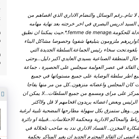
ت
 لا تنام..رغم الوسائل والنضام الاداري الذي اقصاهم من
غ
ل السيد ادريس البصري في اخر خرجته بعد نهاية مهامه
ادلة للحكومة.
femme de menage
.*.حيث يمكننا ان نطبق
م
واريرهم ملزومون بتبليغها شفويا وخصوصا مشاكل البناء
 بلغوه.تحت سخاء رئيس الجماعة.السلطة الجديدة التي
ف
 و حال المنطقة الصناعية بسيدي العايدي اكبر دليل…وحتى
م
ان القائد في عصر العولمة سيجلس على الحصير
ة ،
جماعة
ميع اطر سلطة الوصاية على جميع مستوياتها في جميع
يات كان المجلس واعضائه منزهون..كل من مر منها يفاجا
أ
 المركز على مراى ومسمع من جميع السلطات…لا يمكن ان
الرئيس وبعض اعضائه يريدون اقحامهم لا قل ولااكثر
الامور…وهل ستمزق بكل سهولة مطارحها المضحية تلبية لرغبة
ط والمحاكم الادارية ومحكمة الاختلاسات…قبيلة او دائرة
شكارة المخزن.. الفساد الاداري ندد به صاحب تلجلالة في
يلة اتمنى ان القائد المحترم الجديد ان يغير المناكر بحكمة