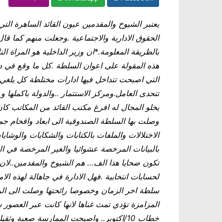
يعتبر الشيوخ والمقدمين عيون القائد الساهرة التي
الحقوق الادارية والاجتماعية .وجعلت منهم كما قا
بالطريقة المعلومة.*ان وزير الداخلية هو المراة الن
هذه المقولة على اعوان السلطة .كل ما وقع في دا
التي اصبحت تتداخل فيها ادارات مختلطة كل يلغي
تتحدى العامل.ومركز الاستتمار ..والدولة باكملها
يخلو المجال له افرغ مكتب القائد من المكاتب ك
وصلت بها السلطة الصندوقية الى ابعاد واقحام ج
الاختلالات والملفات بالكتابات والشكايات والوشا
بالبيانات المرخصة عشوائيا والغير المرخصة في
تكون ضحايا هذا الف… هم الشيوخ والمقدمين..لان 
لحسابات انتخابية .فهل الادارة في جاهالة لهذه 
سلطة اخر الزمان وخصوصا رائحتها وصلت الى الربا
المزامزة تؤدي تمث غناها لانها كانت عبر العصور 
خطاب 10/اكتوبر.. واصبحت الممارسة صعبة وثق