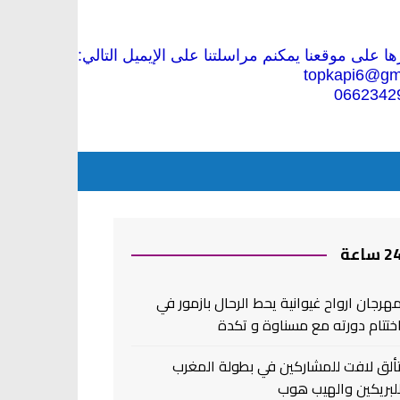
 على موقعنا يمكنم مراسلتنا على الإيميل التالي:
topkapi6@gm
0662342
2 ساعة
هرجان ارواح غيوانية يحط الرحال بازمور في
ختتام دورته مع مسناوة و تكدة
ألق لافت للمشاركين في بطولة المغرب
لبريكين والهيب هوب