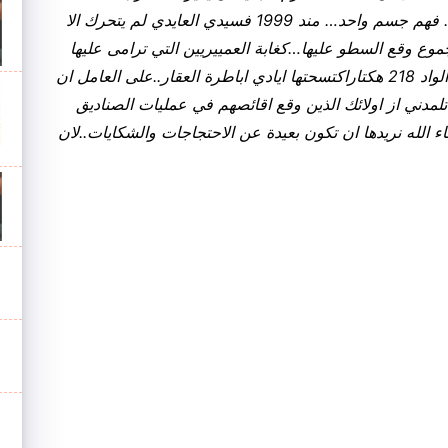
وسلاسة وان لا يحكم على اعوان السلطة بسرعة.. فهم جسم واحد… مند 1999 فسيدي العايدي لم يتحرك الا
الجموع وقع السطو عليها…كغابة العمييريين التي ترامى عليها
الخواص ..وارض المكرط لجماعة السلالية موالين الواد 218 هكتاراكتسحتها ايادي اباطرة العقار..على العامل ان
دني از اولائك الذين وقع اقائصهم في عمليات الصناديق
اء الله نريدها ان تكون بعيدة عن الاحتجاجات والشكايات..لان