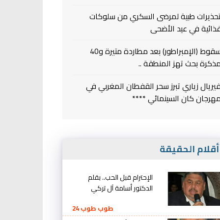
حذيرات طبية لمرضى السكري من سلوكات
ذائية في عيد الأضحى
سقوط (الإمبراطور) بعد مطاردة متيرة و40
ذكرة بحث تهز المنطقة ..
يريال زياري تبرز سحر القفطان المغربي في
هرجان كان السينمائي ****
قلام الحقيقة
الإحترام قبل الحب.. بقلم
الدكتور أسامة آل تركي
طوب طوب 24