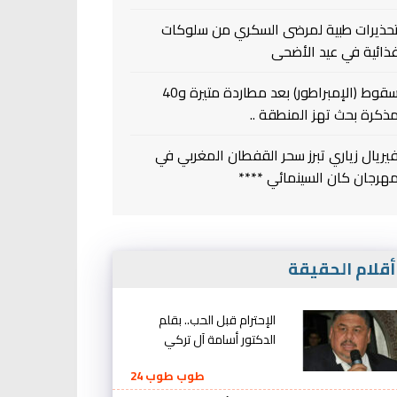
حذيرات طبية لمرضى السكري من سلوكات
ذائية في عيد الأضحى
سقوط (الإمبراطور) بعد مطاردة متيرة و40
ذكرة بحث تهز المنطقة ..
يريال زياري تبرز سحر القفطان المغربي في
هرجان كان السينمائي ****
قلام الحقيقة
الإحترام قبل الحب.. بقلم
الدكتور أسامة آل تركي
طوب طوب 24