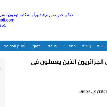
لديكم خبر,صورة,فيديو,أو شكاية تودون نشرها
ail.com
951
ياسة
رياضة
جمعيات
ثقافة
تحقيق
أقلام الحقيقة
لجزائريين الذين يعملون في
4
م
ا
ت
ل