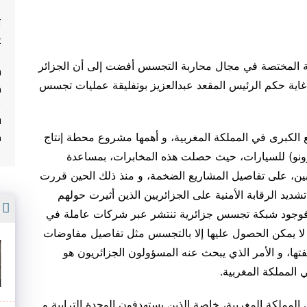
ت
غ
بية المختصة في مجال محاربة التجسس أفضت إلى أن الجزائر
اية حكم الرئيس المقعد عبدالعزيز بوتفليقة عمليات تجسس
م
ف
م
الكبرى في المملكة المغربية، و أهمها مشروع محطة إنتاج
رونو) للسيارات، حيث حصلت هذه المخابرات، بمساعدة
ربين، على تفاصيل المشاريع الضخمة، و منذ ذلك الحين قررت
يد الرقابة الأمنية على الجزائريين الذين أثيرت حولهم
أ
 فوجود شبكة تجسس جزائرية تنتشر عبر شركات عاملة في
لا يمكن الحصول عليها إلا بالتجسس مثل تفاصيل مفاوضات
ا، و الأمر الذي يبحث عنه المسؤولون الجزائريون هو
ي المملكة المغربية.
مملكة المغربية، خاصة الذين يستهدفون الوحدة الترابية و