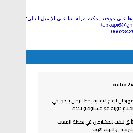
 على موقعنا يمكنم مراسلتنا على الإيميل التالي:
topkapi6@gm
0662342
2 ساعة
هرجان ارواح غيوانية يحط الرحال بازمور في
ختتام دورته مع مسناوة و تكدة
ألق لافت للمشاركين في بطولة المغرب
لبريكين والهيب هوب