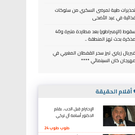
حذيرات طبية لمرضى السكري من سلوكات
ذائية في عيد الأضحى
سقوط (الإمبراطور) بعد مطاردة متيرة و40
ذكرة بحث تهز المنطقة ..
يريال زياري تبرز سحر القفطان المغربي في
هرجان كان السينمائي ****
أقلام الحقيقة
الإحترام قبل الحب.. بقلم
الدكتور أسامة آل تركي
طوب طوب 24