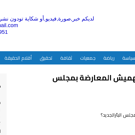
لديكم خبر,صورة,فيديو,أو شكاية تودون نشرها
ail.com
951
ياسة
رياضة
جمعيات
ثقافة
تحقيق
أقلام الحقيقة
هميش المعارضة بمجلس
4
م
ا
ت
ل