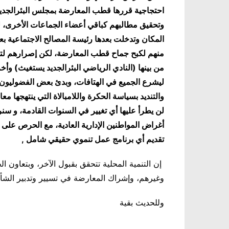
احتجاجية قررها قطب المعارضة بمجلس البئرالجديد،
وتحقيق مطالبهم كباقي أعضاء الجماعات الأخرى، 
المكان وتدخلت بعدها رئيسة المصالح الاجتماعية بع
منهم لكبح جماح قطب المعارضة، لكن إصرارهم لتنف
من بينها (النادي الرياضي البئرالجديد يستغيث) وأخ
ليشرع الجميع في الهتافات، وبدئ بعض الفضوليون 
والتنديد بسياسة الحكرة واللامبالاة التي ينتهجها معا
لن يطرأ عليها أي تغيير في السنوات القادمة، و 
أغراض المواطنين الإدارية العادية، مع الحرص على
تقديم أي برنامج عمل تنموي حقيقي شامل ,
إن التنمية المحلية تتحقق بقبول الآخر، وبتعاون ا
وغيرهم، وإشراك المعارضة في تسيير وتدبير الشأن
وللحديث بقية