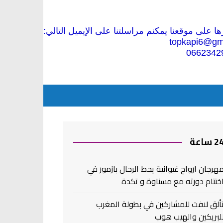
 على موقعنا يمكنم مراسلتنا على الإيميل التالي:
topkapi6@gm
0662342
2 ساعة
هرجان ارواح غيوانية يحط الرحال بازمور في
ختتام دورته مع مسناوة و تكدة
ألق لافت للمشاركين في بطولة المغرب
لبريكين والهيب هوب