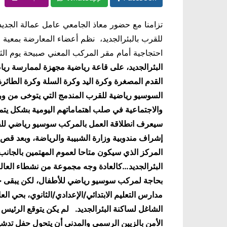
تزامنا مع حضور معاذ الجامعي عامل عمالة الجدي
للقرب بالبئرالجديد، نظم أعضاء المعارضة بمعية قل
احتجاجية أمام مقر المركب المعني صبيحة يوم الثلاثاء 26 يوليوز 
البئرالجديد، على قاعة رياضية مجهزة لممارسة ريا
القدم المصغرة وكرة اليد وكرة السلة وكرة الطائرة
السوسيو رياضية للقرب المندمج التي يتوخى من ورا
والاجتماعية في صلب اهتماماتهم اليومية بشكل يتما
سيعرف انطلاقة العمل بالمركب سوسيو رياضي للقرب
إشراف مندوبية وزارة الشبيبة والرياضة، وبعد قص ش
المركز الذي سيكون متاحا لعموم المهتمين بالجانب
البئرالجديد…
كالعادة وجه مجموعة من نشطاء العالم ال
بحاجة لمركب سوسيو رياضي للأطفال، لكن يبقى حل
مدارس التعليم الابتدائي/الإعدادي/الثانوي، بحي ا
الشاغل لساكنة البئرالجديد.
لم يكن يتوقع الرئيس 
الأمن بالزيين الرسمي والمدني أن يتحول حفل تدش