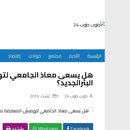
Ski
t
conten
الرئيسية
الأخبار
مجتمع
حوادث
إقتصاد
س
هل يسعى معاذ الجامعي لت
البئرالجديد؟
طوب طوب 24
1 غشت، 2016
Whatsapp
Facebook
طباعة