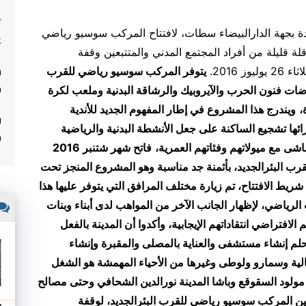
ت
دة بجهة الدارالبيضاء سطات، لافتتاح المركب سوسيو رياضي
غ
ة قليلة من أفراد المجتمع المدني والمتتبعين وقفة
2016.
يتوفر المركب سوسيو رياضي للقرب
م
ضات فنون الحرب والآيروبيك والرشاقة البدنية وملعب لكرة
،
ويندرج هذا المشروع في إطار المفهوم الجديد للأندية
ف
ئها تشجيع الساكنة على جعل الأنشطة البدنية والرياضية
م
شى مع ميولاتهم وفئاتهم العمرية،
فاتح شهر شتنبر 2016
 البئرالجديد، بأثمنة جد مناسبة وهو المشروع المنجز تحت
ريط الافتتاح، تم زيارة مختلف المرافق التي يتوفر عليها هذا
 الرياضي
، لإظهار الجانب الآخر من المواهب لدى أبناء وبنات
افتراضي انتقاداتهم الإيجابية، وأكدوا أن المدينة بالفعل
م إنشاء مستشفى والعناية بالمصلى والمقبرة وإنشاء
لعالية وسمارو ولوطى وغيرها من الأحياء المهمشة هو الشغل
مولود السقوقع وباشا المدينة نورالدين الشحافي وحتى مصالح
ين المركب سوسيو رياضي للقرب البئرالجديد، لوقفة