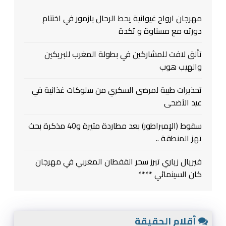
مهرجان ارواح غيوانية يحط الرحال بازمور في اختتام
دورته مع مسناوة و تكدة
تألق لافت للمشاركين في بطولة المغرب للبريكين
والهيب هوب
تحذيرات طبية لمرضى السكري من سلوكات غذائية في
عيد الأضحى
سقوط (الإمبراطور) بعد مطاردة متيرة و40 مذكرة بحث
تهز المنطقة ..
فيريال زياري تبرز سحر القفطان المغربي في مهرجان
كان السينمائي ****
أقلام الحقيقة