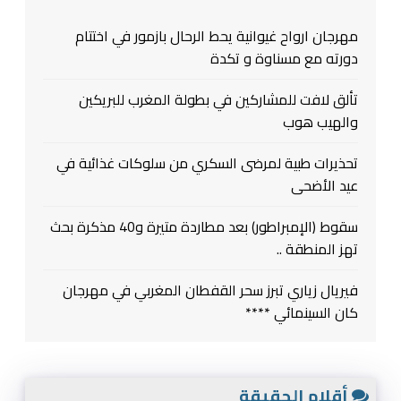
مهرجان ارواح غيوانية يحط الرحال بازمور في اختتام
دورته مع مسناوة و تكدة
تألق لافت للمشاركين في بطولة المغرب للبريكين
والهيب هوب
تحذيرات طبية لمرضى السكري من سلوكات غذائية في
عيد الأضحى
سقوط (الإمبراطور) بعد مطاردة متيرة و40 مذكرة بحث
تهز المنطقة ..
فيريال زياري تبرز سحر القفطان المغربي في مهرجان
كان السينمائي ****
أقلام الحقيقة