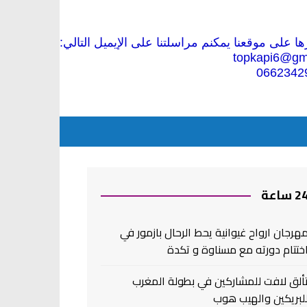
 على موقعنا يمكنم مراسلتنا على الإيميل التالي:
topkapi6@gm
0662342
2 ساعة
هرجان ارواح غيوانية يحط الرحال بازمور في
ختتام دورته مع مسناوة و تكدة
ألق لافت للمشاركين في بطولة المغرب
لبريكين والهيب هوب