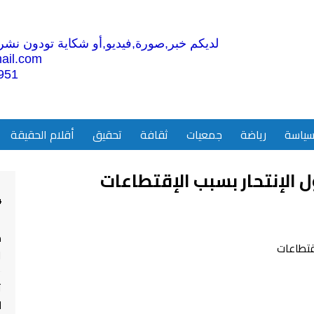
لديكم خبر,صورة,فيديو,أو شكاية تودون نشرها
ail.com
951
ياسة
رياضة
جمعيات
ثقافة
تحقيق
أقلام الحقيقة
 الإنتحار بسبب الإقتطاعات
4
م
ا
ت
ل