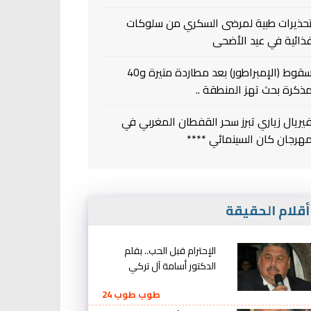
حذيرات طبية لمرضى السكري من سلوكات
ذائية في عيد الأضحى
سقوط (الإمبراطور) بعد مطاردة متيرة و40
ذكرة بحث تهز المنطقة ..
يريال زياري تبرز سحر القفطان المغربي في
هرجان كان السينمائي ****
قلام الحقيقة
الإحترام قبل الحب.. بقلم
الدكتور أسامة آل تركي
طوب طوب 24