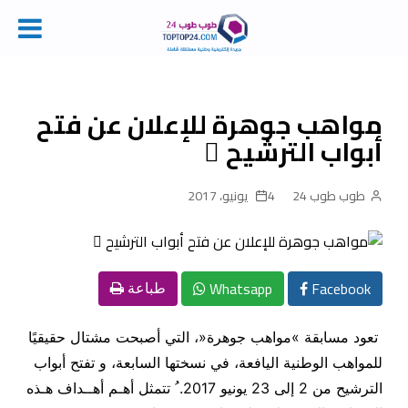
Ski
t
conten
مواهب جوهرة للإعلان عن فتح
أبواب الترشيح ً
طوب طوب 24
4 يونيو، 2017
Whatsapp
Facebook
طباعة
تعود مسابقة »مواهب جوهرة«، التي أصبحت مشتال حقيقيًا
للمواهب الوطنية اليافعة، في نسختها السابعة، و تفتح أبواب
الترشيح من 2 إلى 23 يونيو 2017
.
ُ تتمثل أهـم أهــداف هـذه