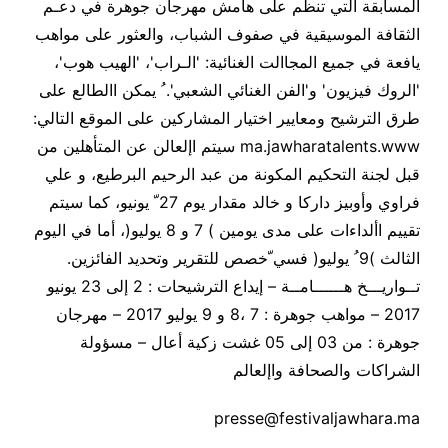
المسابقة التي تنظم على هامش مهرجان جوهرة في دعـم
الثقافة الموسيقية في صفوف الشباب، والعثور على مواهب
يافعة في جميع المجاالت الغنائية: 'الـراب
'
،
'
الهيب هوب'،
'الروك فيزيون' و'الفن الغنائي الشعبي
'.
ُ يمكن االطالع على
طرق الترشيح ومعايير اختيار المشاركين على الموقع التالي
:
ma.jawharatalents.www
سيتم اإلعالن عن المتأهلين من
قبل لجنة التحكيم المكونة من عبد الرحيم البرطيع، و علي
فراوي وأوبيز داركا و خالد مقدار يوم 27 ّ يونيو، كما سيتم
تقييم األداءات على مدى يومين ) 7 و 8 يوليو
(
، أما في اليوم
الثالث )9 ُ يوليو( فسي ّخصص للتقرير وتحديد الفائزين
.
تــواريـــخ هــــــامــة
–
إيداع الترشيحات : 2 إلى 23 يونيو
2017
–
مواهب جوهرة : 7 ،8 و 9 يوليو 2017
–
مهرجان
جوهرة : من 03 إلى 05 غشت زكية أعال – مسؤولة
الشراكات والصحافة واإلعالم
presse@festivaljawhara.ma