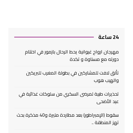
24 ساعة
مهرجان ارواح غيوانية يحط الرحال بازمور في اختتام
دورته مع مسناوة و تكدة
تألق لافت للمشاركين في بطولة المغرب للبريكين
والهيب هوب
تحذيرات طبية لمرضى السكري من سلوكات غذائية في
عيد الأضحى
سقوط (الإمبراطور) بعد مطاردة متيرة و40 مذكرة بحث
تهز المنطقة ..