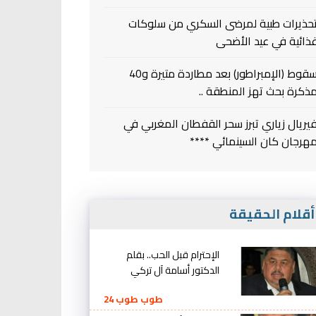
حذيرات طبية لمرضى السكري من سلوكات
ذائية في عيد الأضحى
سقوط (الإمبراطور) بعد مطاردة متيرة و40
ذكرة بحث تهز المنطقة ..
يريال زياري تبرز سحر القفطان المغربي في
هرجان كان السينمائي ****
قلام الحقيقة
الإحترام قبل الحب.. بقلم
الدكتور أسامة آل تركي
طوب طوب 24