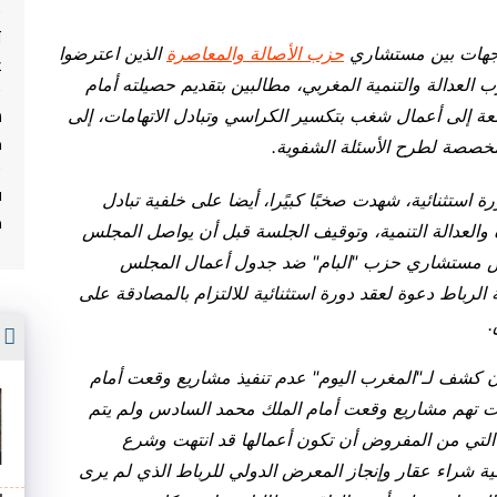
ت
اجهات بين مستشاري
حزب الأصالة والمعاصرة
الذين اعترضوا
غ
دالة والتنمية المغربي، مطالبين بتقديم حصيلته أمام
 إلى أعمال شغب بتكسير الكراسي وتبادل الاتهامات، إلى
م
 مخصصة لطرح الأسئلة الشفوية.
ف
 استثنائية، شهدت صخبًا كبيًرا، أيضا على خلفية تبادل
م
والعدالة التنمية، وتوقيف الجلسة قبل أن يواصل المجلس
رض مستشاري حزب "البام" ضد جدول أعمال المجلس
 الرباط دعوة لعقد دورة استثنائية للالتزام بالمصادقة على
.
أ
 كشف لـ"المغرب اليوم" عدم تنفيذ مشاريع وقعت أمام
قيات تهم مشاريع وقعت أمام الملك محمد السادس ولم يتم
رة التي من المفروض أن تكون أعمالها قد انتهت وشرع
ية شراء عقار وإنجاز المعرض الدولي للرباط الذي لم يرى