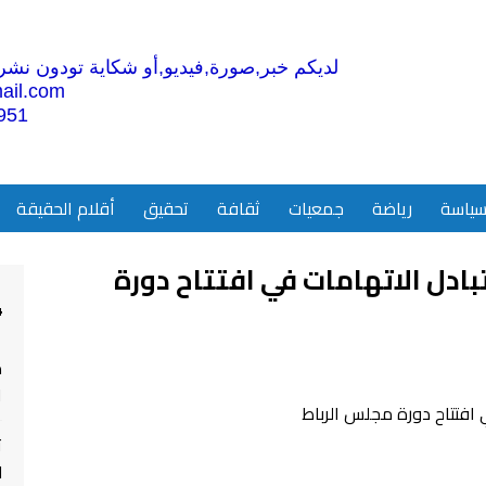
لديكم خبر,صورة,فيديو,أو شكاية تودون نشرها
ail.com
951
ياسة
رياضة
جمعيات
ثقافة
تحقيق
أقلام الحقيقة
دل الاتهامات في افتتاح دورة
4
م
ا
ت
ل