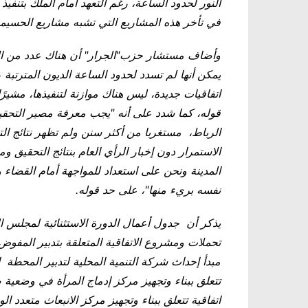
النور لحدود الساعة، رغم التعهد أمام الملك بتنف
في تأخر هذه المشاريع التي تشبه مشاريع الحسيمة 
وأضاف مستشار حزب"الجرار" أن هناك عدد من الالت
يمكن أنها لم تسدد لحدود الساعة الديون المترتبة 
اتفاقيات جديدة، ليس هناك موازنة لتنفيذها، مشيرً
قوله، كما شدد على أنه "يجب معرفة مصير التحق
الرباط، مستغربا من أكثر سنن ولم تظهر نتائج الت
الاستمرار دون إخبار الرأي العام بنتائج التحقيق و
المدينة ونحن على استعداد للمواجهة أمام القضاء و
نفسه بريء منها"، على حد قوله.
يذكر أن جدول أعمال الدورة الاستثنائية لمجلس 
تحملات ومشروع الاتفاقية المتعلقة بتدبير المفوض
مبدأ إحداث شركة التنمية المحلية لتدبير المحطة 
تتعلق ببناء وتجهيز مركز إدماج المرأة في وضعية
اتفاقية تتعلق ببناء وتجهيز مركز الانبعاث متعدد