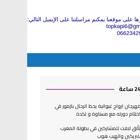
 على موقعنا يمكنم مراسلتنا على الإيميل التالي:
topkapi6@gm
0662342
2 ساعة
هرجان ارواح غيوانية يحط الرحال بازمور في
ختتام دورته مع مسناوة و تكدة
ألق لافت للمشاركين في بطولة المغرب
لبريكين والهيب هوب