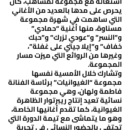
اشتغاله مع مجموعة لمشاهب، كان
يحرص على مدها بالعديد من الأغاني
التي ساهمت في شهرة مجموعة
مسناوة، منها أغنية “حمادي”
و”النسر” و”عودي لزرك” و”حبك
خفاف” و”إيلا جيتي على غفلة”،
وغيرها من الروائع التي ميزت مسار
المجموعة.
وتشارك خلال الأمسية نفسها
مجموعة “الغيوانيات” برئاسة الفنانة
فاطمة ولهان، وهي مجموعة
نسائية تعيد إنتاج ريبرتوار الظاهرة
الغيوانية، كما تقدم أغانيها الخاصة،
وهو ما يتماشى مع تيمة الدورة التي
تحتفي بالحضور النسائي في تجربة