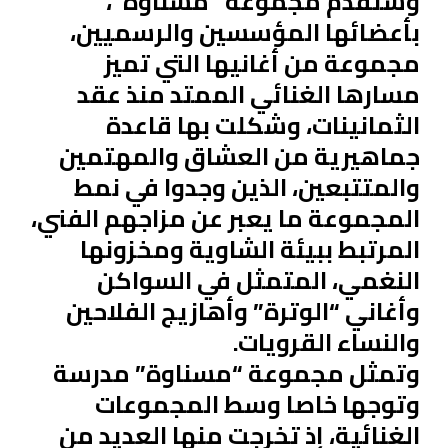
وستقدم مجموعة “مسناوة”،
بأعضائها المؤسسين والرسميين،
مجموعة من أغانيها التي تميز
مسارها الغنائي الممتد منذ عقد
الثمانينات، وشكلت بها قاعدة
جماهيرية من العشاق والمهتمين
والمتتبعين، الذين وجدوا في نمط
المجموعة ما يعبر عن مزاجهم الفني،
المرتبط ببيئة الشاوية ومخزونها
النغمي، المتمثل في السواكن
وأغاني “الوترة” وأهازيج الفلاحين
والنساء القرويات.
وتمثل مجموعة “مسناوة” مدرسة
وتوجها خاصا وسط المجموعات
الغنائية، إذ تخرجت منها العديد من