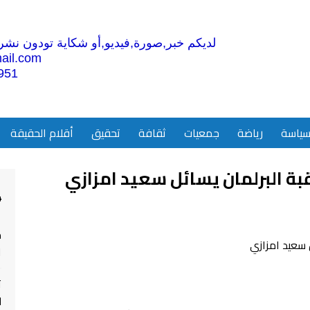
لديكم خبر,صورة,فيديو,أو شكاية تودون نشرها
ail.com
951
ياسة
رياضة
جمعيات
ثقافة
تحقيق
أقلام الحقيقة
ة البرلمان يسائل سعيد امزازي
4
م
ا
ت
ل