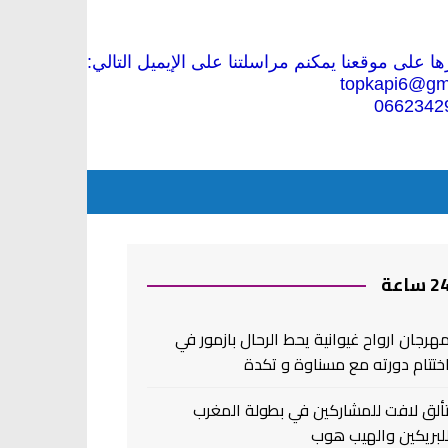
 على موقعنا يمكنم مراسلتنا على الإيميل التالي:
topkapi6@gm
0662342
2 ساعة
هرجان ارواح غيوانية يحط الرحال بازمور في
ختتام دورته مع مسناوة و تكدة
ألق لافت للمشاركين في بطولة المغرب
لبريكين والهيب هوب