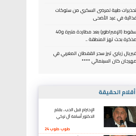
حذيرات طبية لمرضى السكري من سلوكات
ذائية في عيد الأضحى
سقوط (الإمبراطور) بعد مطاردة متيرة و40
ذكرة بحث تهز المنطقة ..
يريال زياري تبرز سحر القفطان المغربي في
هرجان كان السينمائي ****
قلام الحقيقة
الإحترام قبل الحب.. بقلم
الدكتور أسامة آل تركي
طوب طوب 24