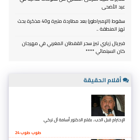
عيد الأضحى
سقوط (الإمبراطور) بعد مطاردة متيرة و40 مذكرة بحث
تهز المنطقة ..
فيريال زياري تبرز سحر القفطان المغربي في مهرجان
كان السينمائي ****
أقلام الحقيقة
الإحترام قبل الحب.. بقلم الدكتور أسامة آل تركي
طوب طوب 24