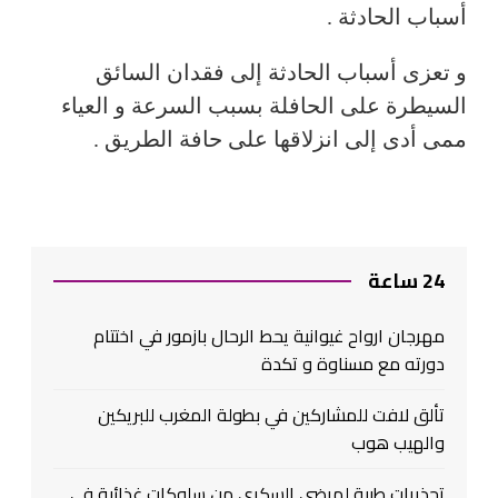
أسباب الحادثة .
و تعزى أسباب الحادثة إلى فقدان السائق
السيطرة على الحافلة بسبب السرعة و العياء
ممى أدى إلى انزلاقها على حافة الطريق .
24 ساعة
مهرجان ارواح غيوانية يحط الرحال بازمور في اختتام
دورته مع مسناوة و تكدة
تألق لافت للمشاركين في بطولة المغرب للبريكين
والهيب هوب
تحذيرات طبية لمرضى السكري من سلوكات غذائية في