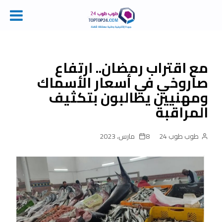
Ski
t
conten
مع اقتراب رمضان.. ارتفاع
صاروخي في أسعار الأسماك
ومهنيين يطالبون بتكثيف
المراقبة
طوب طوب 24
8 مارس، 2023