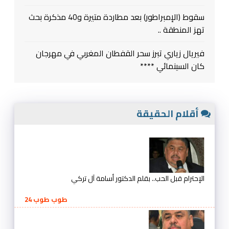
سقوط (الإمبراطور) بعد مطاردة متيرة و40 مذكرة بحث
تهز المنطقة ..
فيريال زياري تبرز سحر القفطان المغربي في مهرجان
كان السينمائي ****
أقلام الحقيقة
الإحترام قبل الحب.. بقلم الدكتور أسامة آل تركي
طوب طوب 24