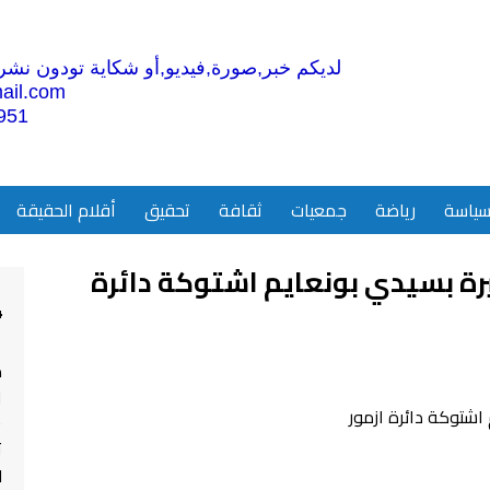
لديكم خبر,صورة,فيديو,أو شكاية تودون نشرها
ail.com
951
ياسة
رياضة
جمعيات
ثقافة
تحقيق
أقلام الحقيقة
ة بسيدي بونعايم اشتوكة دائرة
4
م
ا
ت
ل