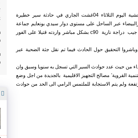
ت
لقي شاب في مقتبل العمر (28سنة) مصرعه عشية اليوم الثلاثاء 04غشت الجاري في حادثة سير خطيرة
غ
ين ازمور والدارالبيضاء عبر الساحل على مستوى دوار سيدي بونعايم جماعة
شتوكة ،حيث صدمته سيارة رباعية الدفع من نوع جيب دراجة نارية c90 بشكل مباشر واردته قتيلا على الفور
م
اشروا التحقيق حول الحادث فيما تم نقل جثة الضحية عبر
ف
م
داء من حيث عدد حوادث السير التي تسجل به سنويا وسبق وان
مية القروية' مصالح التجهيز الاقليمية بالجديدة من اجل وضع
فعة ولم يتم الاستجابة للملتمس الرامي الى الحد من حوادث
أ