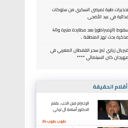
حذيرات طبية لمرضى السكري من سلوكات
ذائية في عيد الأضحى
سقوط (الإمبراطور) بعد مطاردة متيرة و40
ذكرة بحث تهز المنطقة ..
يريال زياري تبرز سحر القفطان المغربي في
هرجان كان السينمائي ****
قلام الحقيقة
الإحترام قبل الحب.. بقلم
الدكتور أسامة آل تركي
طوب طوب 24