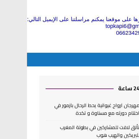
 على موقعنا يمكنم مراسلتنا على الإيميل التالي:
topkapi6@gm
0662342
2 ساعة
هرجان ارواح غيوانية يحط الرحال بازمور في
ختتام دورته مع مسناوة و تكدة
ألق لافت للمشاركين في بطولة المغرب
لبريكين والهيب هوب