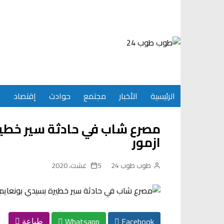
Ski
t
conten
الرئيسية
الأخبار
مجتمع
حوادث
إقتصاد
س
مصرع شاب في حادثة سير خطير
ازمور
طوب طوب 24
5 غشت، 2020
Whatsapp
Facebook
طباعة