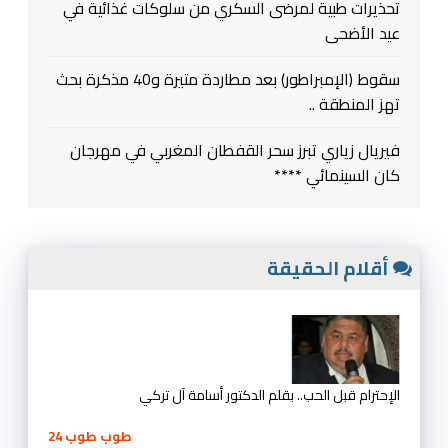
تحذيرات طبية لمرضى السكري من سلوكات غذائية في
عيد الأضحى
سقوط (الإمبراطور) بعد مطاردة متيرة و40 مذكرة بحث
تهز المنطقة ..
فيريال زياري تبرز سحر القفطان المغربي في مهرجان
كان السينمائي ****
أقلام الحقيقة
الإحترام قبل الحب.. بقلم الدكتور أسامة آل تركي
طوب طوب 24