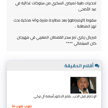
تحذيرات طبية لمرضى السكري من سلوكات غذائية في
عيد الأضحى
سقوط (الإمبراطور) بعد مطاردة متيرة و40 مذكرة بحث
تهز المنطقة ..
فيريال زياري تبرز سحر القفطان المغربي في مهرجان
كان السينمائي ****
أقلام الحقيقة
الإحترام قبل الحب.. بقلم الدكتور أسامة آل تركي
طوب طوب 24