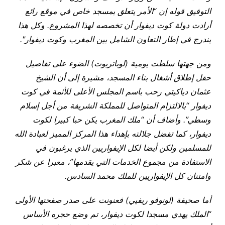
التوفيق قوله إن “الأمر يتعلق بمسجد خاص في موقع رائع
أرادت دولة كوت ديفوار أن تخصصه لهذا المشروع. وكل هذا
يندرج في إطار التعاون الشامل بين المغرب وكوت ديفوار".
ومن جهتها سلطت يومية (لوباتريوت) الضوء على تفاصيل
حفل إطلاق أشغال بناء المسجد، مشيرة إلى أن الشيخ
عثمان دياكيتي رحب باسم المجلس الأعلى للأئمة في كوت
ديفوار “بالالتزام المتواصل للمملكة الشريفة من أجل إسلام
وسطي”. وأضاف أن “ملك المغرب يكن حبا كبيرا لكوت
ديفوار، كما تفضل جلالته بإهداء هذا المركز المميز لعبادة الله
للمسلمين ولكن أيضا لكل الإيفواريين الذي يرغبون في
الاستفادة من مجموع الخدمات التي يقدمها”، معبرا عن شكر
وامتنان كل الإيفواريين للملك محمد السادس.
أما صحيفة (لونوفو ريفيي) فعنونت على صدر صفحتها الأولى
“الملك يهدي مسجدا لكوت ديفوار، تم وضع حجره الأساس