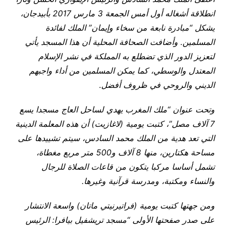
انطلاقة أشغاله أول أمس الجمعة 3 مارس 2017 بأبيدجان،
يشكل “مبادرة نابعة من سخاء وإيمان” الملك لفائدة
المسلمين. وأضافت الصحافة المحلية أن هذا المسجد يأتي
لتعزيز الدور الذي تضطلع به المملكة في نشر الإسلام
المعتدل والوسطي، كما يمكن المسلمين من أداء واجبهم
الديني والروحي في ظروف أفضل.
وتحت عنوان “ملك المغرب يهدي لساحل العاج مسجدا يسع
7 آلاف مصل”، كتبت يومية (لاغازيت) أن هذه المعلمة الدينية
التي تعد هدية من الملك محمد السادس، سيتم تشييدها على
مساحة هكتارين، منها 8 آلاف و500 متر مربع مغطاة،
تشمل أساسا مركبا يتكون من قاعات الصلاة للرجال
والنساء ومكتبة، ومدرسة قرآنية وغيرها.
ومن جهتها كتبت يومية (فراتيرنيتي ماتان) واسعة الانتشار
على صدر صفحتها الأولى “مسجد تريشفيل بيافرا: الرئيس