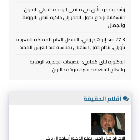
رشيد واجدو يتألق في ملتقى الوحدة الدولي للفنون
التشكيلية بإبداع يحول الحجر إلى ذاكرة تنبض بالهوية
والجمال
3 sur 27 إبراهيم رزقي، القنصل العام للمملكة المغربية
بأورلي، ينظم حفل استقبال بمناسبة عيد العرش المجيد
الدكتورة لبنى كفافي: التصبغات الجلدية، الوقاية
والعلاج لاستعادة بشرة موحّدة اللون
أقلام الحقيقة
الإحترام قبل الحب.. بقلم الدكتور أسامة آل تركي