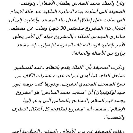
وتارا والملك محمد السادس يطلقان الأشغال”. وتوقفت
الصحيفة التي أشادت بهذه المبادرة الملكية عند حالة الابتهاج
التي سادت حفل إطلاق أشغال بناء المسجد. وأشارت إلى أن
أشغال بناء المشروع ستستمر 30 شهرا ونقلت عن مصطفى
ساغاري المهندس المكلف بالمشروع قوله “إن الأمر يتعلق
الأمر بإشارة قوية للصداقة المغربية الإيفوارية. إنه مسجد
يزاوج بين الأصالة والحداثة".
وذكرت الصحيفة بأن “الملك يقدم بانتظام دعمه للمسلمين
بساحل العاج، كما أهدى لمرات عديدة عشرات الآلاف من
نسخ المصحف المحمدي الشريف. وبدورها كتب يومية (نور
سيد لوكوتيديان) أن “مسجد محمد السادس” هو “مشروع
يجسد قيم السلام والتسامح والتضامن التي يدعو إليها
الإسلام”، مضيفة أنه “مشروع لمكافحة كل أشكال التطرف
والتعصب".
ونقلت الصحيفة عن وزير الأوقاف والشؤون الإسلامية أحمد