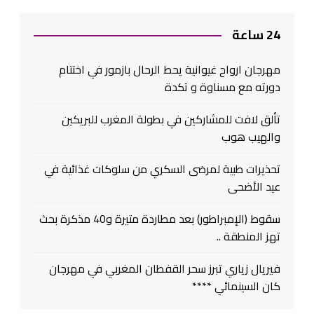
24 ساعة
مهرجان ارواح غيوانية يحط الرحال بازمور في اختتام
دورته مع مسناوة و تكدة
تألق لافت للمشاركين في بطولة المغرب للبريكين
والهيب هوب
تحذيرات طبية لمرضى السكري من سلوكات غذائية في
عيد الأضحى
سقوط (الإمبراطور) بعد مطاردة متيرة و40 مذكرة بحث
تهز المنطقة ..
فيريال زياري تبرز سحر القفطان المغربي في مهرجان
كان السينمائي ****