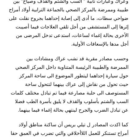
وعراك وعبارات نابية ” السب والشتم والقذف وصياح” بين
طبيبة وممرضة بالمركز الصحي بالجماعة الترابية أولاد أمراح
ضواحي سطات، ما أدى إلى إصابة إحداهما بجروح نقلت على
إثرها إلى المستشفى من أجل تلقي العلاجات فيما أصيبت
الأخرى بحالة إغماء لساعات، استدعى تدخل المرضى من
أجل مدها بالإسعافات الأولية.
وحسب مصادر مقربة قد نشب عراك ومشادات بين
الممرضة والطبيبة الرئيسة المتناوبة داخل المركز الصحي
حول سيارة إحداهما ليتطور الموضوع الى ساحة المركز
حيث تحول من نقاش إلى عراك بينهما لتتحول ساحة
المستوصف الى حلبة مصارعة فيما تم تبادل مختلف كلمات
السب والشتم بأسلوب والقذف لا يليق بأسرة الطب فضلا
عن تبادل الضرب والجرح لينتهي بحالة إغماء فيما بينهما.
كما اكدت المصادر ل تيلي بريس أن ساكنة مناطق أولاد
أمراح تستنكر للعمل اللاأخلاقي والتي تضرب في العمق حقا