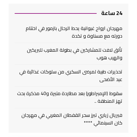
24 ساعة
مهرجان ارواح غيوانية يحط الرحال بازمور في اختتام
دورته مع مسناوة و تكدة
تألق لافت للمشاركين في بطولة المغرب للبريكين
والهيب هوب
تحذيرات طبية لمرضى السكري من سلوكات غذائية في
عيد الأضحى
سقوط (الإمبراطور) بعد مطاردة متيرة و40 مذكرة بحث
تهز المنطقة ..
فيريال زياري تبرز سحر القفطان المغربي في مهرجان
كان السينمائي ****