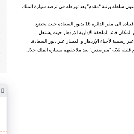
لأمن مساء اليوم (الأحد 25 دجنبر)، عون سلطة برتبة “مقدم” بعد تورطه في ترصد سيارة الملك
ت
غ
و حسب مصادر عليمة، فإن الشخص الموقوف تم اقتياده الى مقر الدائرة 16 بديور السعادة حيث يخضع
لمكان قائد الملحقة الإدارية الإزدهار حيث يشتغل.
م
ير رسمية لأحياء الإزدهار و المسار عبر ديور السعادة.
قليلة ثلاثة “مترصدين” بعد ملاحقتهم بسيارة الملك خلال
ف
م
أ