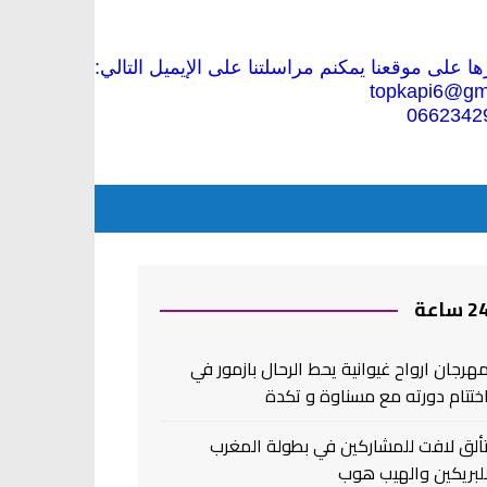
 على موقعنا يمكنم مراسلتنا على الإيميل التالي:
topkapi6@gm
0662342
2 ساعة
هرجان ارواح غيوانية يحط الرحال بازمور في
ختتام دورته مع مسناوة و تكدة
ألق لافت للمشاركين في بطولة المغرب
لبريكين والهيب هوب