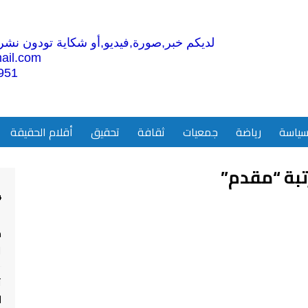
لديكم خبر,صورة,فيديو,أو شكاية تودون نشرها
ail.com
951
ياسة
رياضة
جمعيات
ثقافة
تحقيق
أقلام الحقيقة
بة “مقدم”
4
م
ا
ت
ل