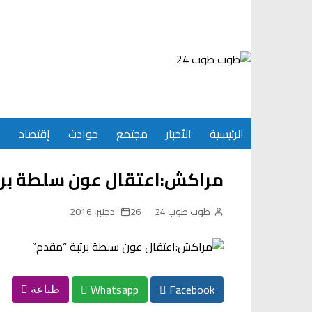
Ski
t
conten
الرئيسية
الأخبار
مجتمع
حوادث
إقتصاد
س
مراكش:اعتقال عون سلطة برت
طوب طوب 24
26 دجنبر، 2016
Whatsapp
Facebook
طباعة