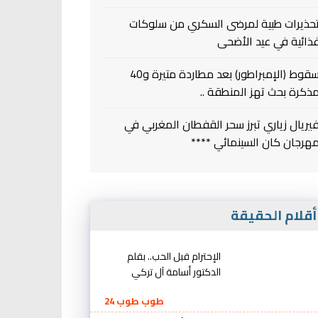
حذيرات طبية لمرضى السكري من سلوكات
ذائية في عيد الأضحى
سقوط (الإمبراطور) بعد مطاردة متيرة و40
ذكرة بحث تهز المنطقة ..
يريال زياري تبرز سحر القفطان المغربي في
هرجان كان السينمائي ****
قلام الحقيقة
الإحترام قبل الحب.. بقلم
الدكتور أسامة آل تركي
طوب طوب 24