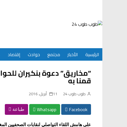
Ski
t
conten
الرئيسية
الأخبار
مجتمع
حوادث
إقتصاد
س
“مخاريق” دعوة بنكيران للحوا
قمنا به
طوب طوب 24
11 أبريل، 2016
Whatsapp
Facebook
طباعة
على هامش اللقاء التواصلي لنقابات الصحفيين المغ