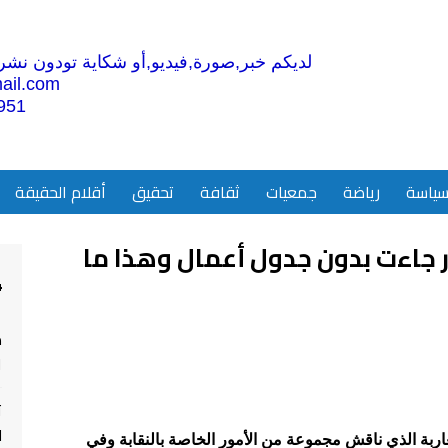
لديكم خبر,صورة,فيديو,أو شكاية تودون نشرها
ail.com
951
ياسة
رياضة
جمعيات
ثقافة
تحقيق
أقلام الحقيقة
ر جاءت بدون جدول أعمال وهذا ما
4
م
ا
ت
ل
اربة الذي ناقش مجموعة من الأمور الخاصة بالنقابة وفي