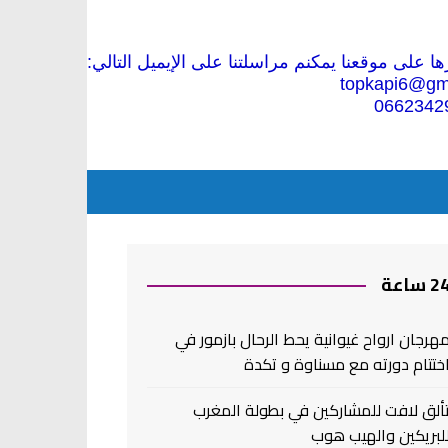
 على موقعنا يمكنم مراسلتنا على الإيميل التالي:
topkapi6@gm
0662342
2 ساعة
هرجان ارواح غيوانية يحط الرحال بازمور في
ختتام دورته مع مسناوة و تكدة
ألق لافت للمشاركين في بطولة المغرب
لبريكين والهيب هوب