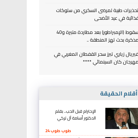
حذيرات طبية لمرضى السكري من سلوكات
ذائية في عيد الأضحى
سقوط (الإمبراطور) بعد مطاردة متيرة و40
ذكرة بحث تهز المنطقة ..
يريال زياري تبرز سحر القفطان المغربي في
هرجان كان السينمائي ****
قلام الحقيقة
الإحترام قبل الحب.. بقلم
الدكتور أسامة آل تركي
طوب طوب 24