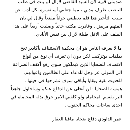
صدمتي قوية لان السيد القاضي لازال لم يبت في طلب
التنصب طرف مدني ، مما جعلني أستفسره بكل أدب عن
سبب التأخير هذا فلم يعطيني جواباً مقنعاً وقال لي بان
المتهم مريض . وغادرت مكتبه خائباً وصليت أربعاً على هذا
الملف على الاقل طيلة لازال بين نفس الأيادي
.
ما لا يعرفه الناس هو ان محكمة الاستئناف بأكادير تعج
بملفات بوتزكيت لكن دون ان تعرف أي نوع من أنواع
الانصاف للضحايا الذين لايملكون سوى رفع أكفف الضراعة
الى المولى عز وجل للدعاء على الظالمين واعوانهم
.
للحديث بقية وبقايا وأباقي سوف نشرحها في حينها
.
همسة للضحايا : لن أتخلى عن الدفاع عنكم وساحاول جاهداً
البر بقسم المحاماة ولو كلفني الامر حرق بذلة المحاماة في
احدى ساحات محاكم الجنوب
.
عمر الداودي دفاع ضحايا مافيا العقار