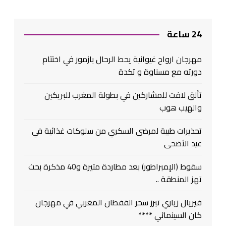
24 ساعة
مهرجان ارواح غيوانية يحط الرحال بازمور في اختتام
دورته مع مسناوة و تكدة
تألق لافت للمشاركين في بطولة المغرب للبريكين
والهيب هوب
تحذيرات طبية لمرضى السكري من سلوكات غذائية في
عيد الأضحى
سقوط (الإمبراطور) بعد مطاردة متيرة و40 مذكرة بحث
تهز المنطقة ..
فيريال زياري تبرز سحر القفطان المغربي في مهرجان
كان السينمائي ****