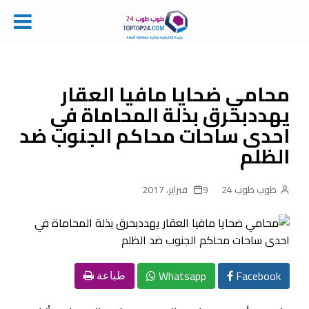
Ski
t
conten
محامي ضحايا مافيا العقار
يهددبحرق بذلة المحاماة في
احدى ساحات محاكم الجنوب ضد
الظلم
طوب طوب 24
9 فبراير، 2017
Whatsapp
Facebook
طباعة