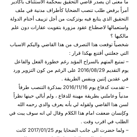
ما معنى أن يصدر قاضي التحقيق بمحكمة الاستئناف بأكادير
أمراً برفض طلب تنصب الضحايا كأطراف مدنية في ملف
التحقيق الذي يتابع فيه بوتزكيت من أجل تزييف أختام الدولة
واستعمالها لاصطناع عقود مزورة بتفويت عقارات دون علم
مالكيها ؟
شخصياً توقعت هذا التصرف من هذا القاضي واليكم الاسباب
التي جعلتني أقتنع بهكذا قرار
:
–
تمتيع المتهم بالسراح المؤبد رغم خطورة الفعل والفاعل
يوم التقديم 2016/08/29 على الرغم من كون التزوير ورد
في عقدين إثنين وبنفس الطريقة
.
–
تقدمت كدفاع يوم 2016/11/16 بمذكرة التنصب طرفاً
مدنياً وعاملني بطريقة مهينة للدفاع ، ولم أبالي حينها نظراً
لسن هذا القاضي ولقوله لي بأنه يعرف والدي رحمه الله
وكإنسان ضعفت امام هذا الكلام وقال لي انه سوف يبت في
الطلب في اقرب وقت
.
–
ولما حضرت الى جانب الضحايا يوم 2017/01/25 كانت