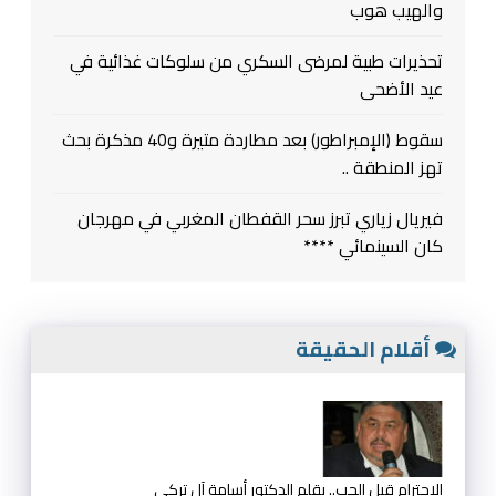
والهيب هوب
تحذيرات طبية لمرضى السكري من سلوكات غذائية في
عيد الأضحى
سقوط (الإمبراطور) بعد مطاردة متيرة و40 مذكرة بحث
تهز المنطقة ..
فيريال زياري تبرز سحر القفطان المغربي في مهرجان
كان السينمائي ****
أقلام الحقيقة
الإحترام قبل الحب.. بقلم الدكتور أسامة آل تركي