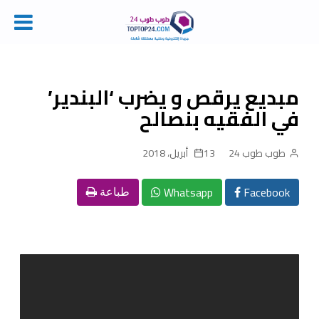
Ski
t
conten
مبديع يرقص و يضرب ‘البندير’
في الفقيه بنصالح
طوب طوب 24
13 أبريل، 2018
Whatsapp
Facebook
طباعة