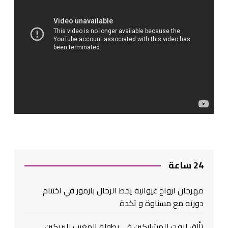
24 ساعة
مهرجان ارواح غيوانية يحط الرحال بازمور في اختتام
دورته مع مسناوة و تكدة
تألق لافت للمشاركين في بطولة المغرب للبريكين