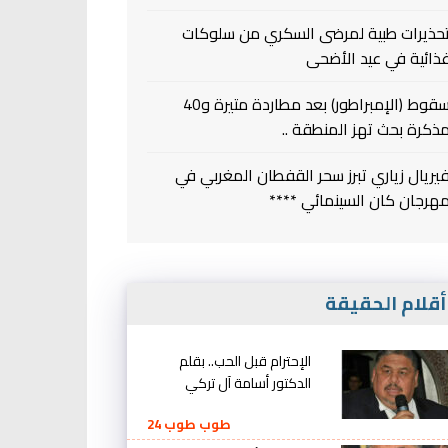
حذيرات طبية لمرضى السكري من سلوكات
ذائية في عيد الأضحى
سقوط (الإمبراطور) بعد مطاردة متيرة و40
ذكرة بحث تهز المنطقة ..
يريال زياري تبرز سحر القفطان المغربي في
هرجان كان السينمائي ****
قلام الحقيقة
الإحترام قبل الحب.. بقلم
الدكتور أسامة آل تركي
طوب طوب 24