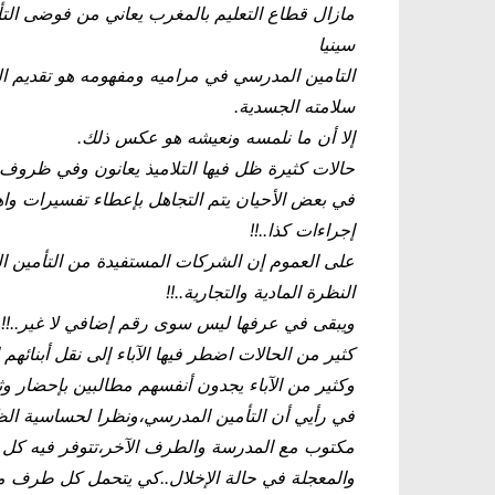
مازال قطاع التعليم بالمغرب يعاني من فوضى الت
سينيا
التامين المدرسي في مراميه ومفهومه هو تقديم
سلامته الجسدية.
إلا أن ما نلمسه ونعيشه هو عكس ذلك.
حالات كثيرة ظل فيها التلاميذ يعانون وفي ظروف قا
في بعض الأحيان يتم التجاهل بإعطاء تفسيرات واهي
إجراءات كذا..!!
على العموم إن الشركات المستفيدة من التأمين ا
النظرة المادية والتجارية..!!
ويبقى في عرفها ليس سوى رقم إضافي لا غير..!!
كثير من الحالات اضطر فيها الآباء إلى نقل أبنائهم 
وكثير من الآباء يجدون أنفسهم مطالبين بإحضار و
في رأيي أن التأمين المدرسي،ونظرا لحساسية الظر
مكتوب مع المدرسة والطرف الآخر،تتوفر فيه كل الض
والمعجلة في حالة الإخلال..كي يتحمل كل طرف م