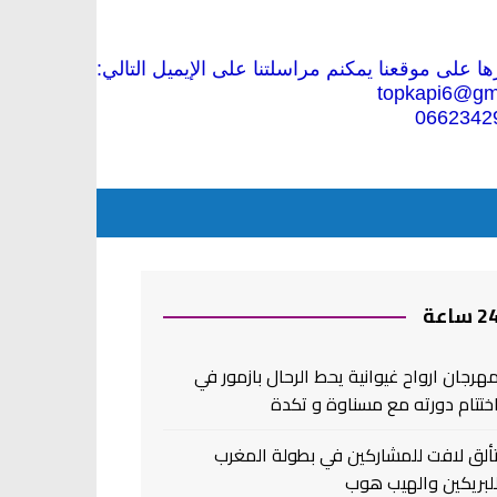
 على موقعنا يمكنم مراسلتنا على الإيميل التالي:
topkapi6@gm
0662342
2 ساعة
هرجان ارواح غيوانية يحط الرحال بازمور في
ختتام دورته مع مسناوة و تكدة
ألق لافت للمشاركين في بطولة المغرب
لبريكين والهيب هوب