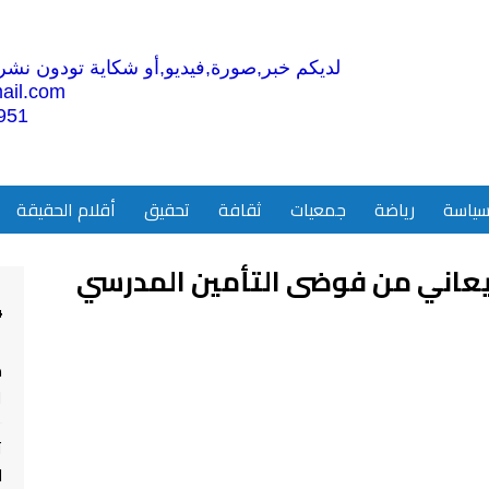
لديكم خبر,صورة,فيديو,أو شكاية تودون نشرها
ail.com
951
ياسة
رياضة
جمعيات
ثقافة
تحقيق
أقلام الحقيقة
 يعاني من فوضى التأمين المدرسي
4
م
ا
ت
ل