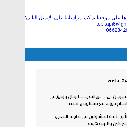
 على موقعنا يمكنم مراسلتنا على الإيميل التالي:
topkapi6@gm
0662342
2 ساعة
هرجان ارواح غيوانية يحط الرحال بازمور في
ختتام دورته مع مسناوة و تكدة
ألق لافت للمشاركين في بطولة المغرب
لبريكين والهيب هوب