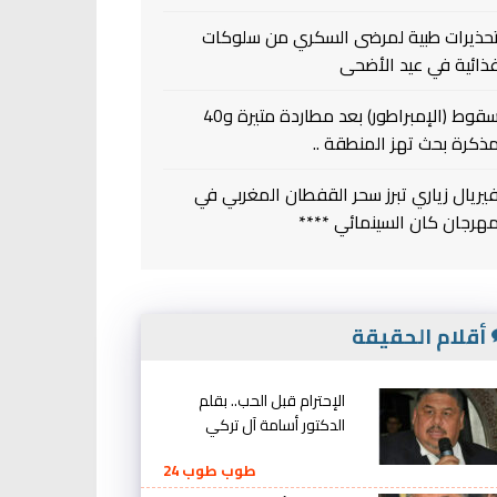
حذيرات طبية لمرضى السكري من سلوكات
ذائية في عيد الأضحى
سقوط (الإمبراطور) بعد مطاردة متيرة و40
ذكرة بحث تهز المنطقة ..
يريال زياري تبرز سحر القفطان المغربي في
هرجان كان السينمائي ****
أقلام الحقيقة
الإحترام قبل الحب.. بقلم
الدكتور أسامة آل تركي
طوب طوب 24