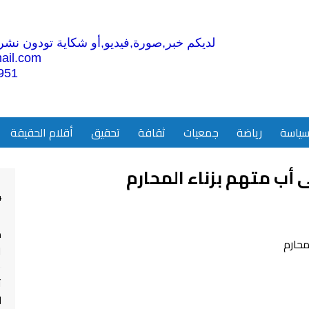
لديكم خبر,صورة,فيديو,أو شكاية تودون نشرها
ail.com
951
ياسة
رياضة
جمعيات
ثقافة
تحقيق
أقلام الحقيقة
ى أب متهم بزناء المحارم
4
م
ا
ت
ل