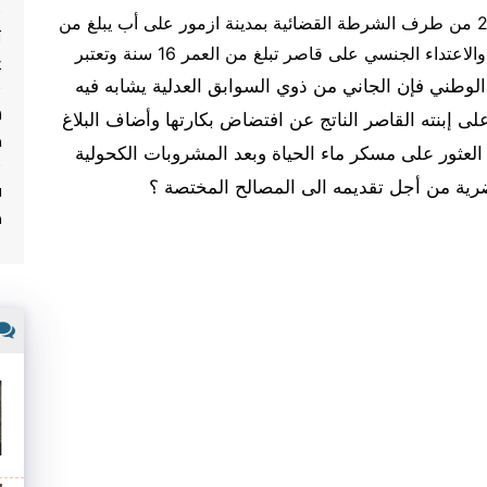
تم القاء القبض زوال اليوم الاربعاء 28 دجنبر 2016 من طرف الشرطة القضائية بمدينة ازمور على أب يبلغ من
ت
العمر 39 سنة وقاطن بالمدينة متهم بزنا المحارم والاعتداء الجنسي على قاصر تبلغ من العمر 16 سنة وتعتبر
غ
لوطني فإن الجاني من ذوي السوابق العدلية يشابه فيه
لى إبنته القاصر الناتج عن افتضاض بكارتها وأضاف البلاغ
م
العثور على مسكر ماء الحياة وبعد المشروبات الكحولية
ف
ية من أجل تقديمه الى المصالح المختصة ؟
م