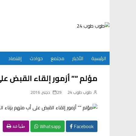
Ski
t
conten
الرئيسية
الأخبار
مجتمع
حوادث
إقتصاد
س
مؤلم “” أزمور إلقاء القبض عل
طوب طوب 24
29 دجنبر، 2016
Whatsapp
Facebook
طباعة