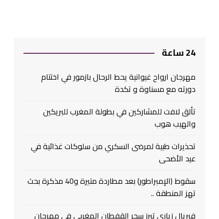
24 ساعة
مهرجان ارواح غيوانية يحط الرحال بازمور في اختتام
دورته مع مسناوة و تكدة
تألق لافت للمشاركين في بطولة المغرب للبريكين
والهيب هوب
تحذيرات طبية لمرضى السكري من سلوكات غذائية في
عيد الأضحى
سقوط (الإمبراطور) بعد مطاردة متيرة و40 مذكرة بحث
تهز المنطقة ..
فيريال زياري تبرز سحر القفطان المغربي في مهرجان