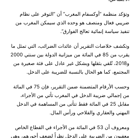
وتؤكد منظمة “أوكسفام المغرب” أن “التوفر على نظام
ضريبي فعال ومنصف هو وحده الذي سيمكن المغرب من
تنفيذ سياسة إنمائية تعالج الفوارق”.
وتكشف خلاصات التقرير أن عائدات الضرائب، التي تمثل ما
يقرب من 85 في المائة من ميزانية الدولة بين سنتي 2000
و2018، تُلقي بثقلها وبشكل غير عادل على فئة صغيرة من
المجتمع، كما هو الحال بالنسبة للضريبة على الدخل.
وحسب الأرقام المتضمنة ضمن التقرير، فإن 75 في المائة
من إجمالي ضريبة الدخل في المغرب تأتي من الأجراء،
مقابل 25 في المائة فقط تتأتى من المساهمة في الدخل
المهني والعقاري والفلاحي ورأس المال.
ومعروف أن 53 في المائة من الأجراء في القطاع الخاص
معفيون من الضريبة على الدخل نظراً لضعف أجورهم، وهي