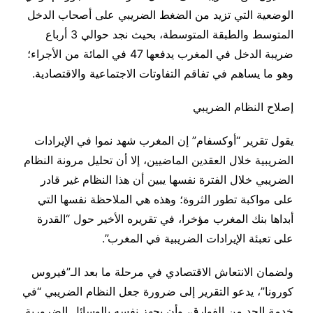
الوضعية التي تزيد من الضغط الضريبي على أصحاب الدخل
المتوسط والطبقة المتوسطة، بحيث نجد حوالي 3 أرباع
ضريبة الدخل في المغرب يدفعها 47 في المائة من الأجراء؛
وهو ما يساهم في تفاقم التفاوتات الاجتماعية والاقتصادية.
إصلاح النظام الضريبي
يقول تقرير “أوكسفام” إن المغرب شهد نموا في الإيرادات
الضريبية خلال العقدين الماضيين، إلا أن تحليل مرونة النظام
الضريبي خلال الفترة نفسها يبين أن هذا النظام غير قادر
على مواكبة تطور الثروة؛ وهذه هي الملاحظة نفسها التي
أبداها بنك المغرب مؤخرا، في تقريره الأخير حول “القدرة
على تعبئة الإيرادات الضريبية في المغرب”.
ولضمان الانتعاش الاقتصادي في مرحلة ما بعد الـ”فيروس
كورونا”، يدعو التقرير إلى ضرورة جعل النظام الضريبي “في
خدمة الحد من الفوارق، وأن يجهز نفسه بالوسائل الضرورية