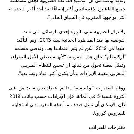
وتؤكد بوسلامتي أن “توسيع القاعدة الضريبية لجعل مساهمة
جميع الفاعلين الاقتصاديين أكثر إنصافًا تعد أحد أكبر التحديات
التي يواجهها المغرب في السياق الحالي”.
ولا تزال الضريبة على الثروة إحدى الوسائل التي تمت
التوصية بها منذ المناظرة الجبائية سنة 2013، وتم التأكيد
عليها في 2019؛ لكن لم يتم اعتمادها بعد. وتوصي منظمة
“أوكسفام” بخلق هذه الضريبة؛ “لأنها ستعطي الأمل للفقراء،
وتمثل نقطة تحول من شأنها أن تسمح للنظام الضريبي
المغربي بتعبئة الإيرادات وبأن يكون أكثر عدلا وتصاعديا”.
ووفقا لتقديرات “أوكسفام”، إذا تم اعتماد ضريبة تضامن على
الثروة بنسبة 5 في المائة، فإن الإيرادات حسب بيانات 2019
كان بالإمكان أن تمثل ضعف ما أنفقه المغرب في استجابته
للفيروس كورونا.
مقترحات للضرائب