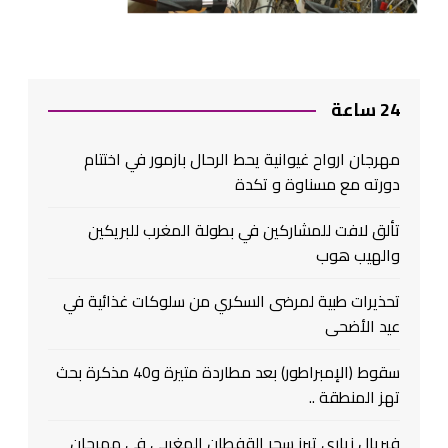
24 ساعة
مهرجان ارواح غيوانية يحط الرحال بازمور في اختتام
دورته مع مسناوة و تكدة
تألق لافت للمشاركين في بطولة المغرب للبريكين
والهيب هوب
تحذيرات طبية لمرضى السكري من سلوكات غذائية في
عيد الأضحى
سقوط (الإمبراطور) بعد مطاردة متيرة و40 مذكرة بحث
تهز المنطقة ..
فيريال زياري تبرز سحر القفطان المغربي في مهرجان