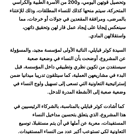
وتحصيل قوتهن اليومي، و200 من الأسرة الطبية والكراسي
المتحركة، سيتم منحها كذلك للنساء المطلقات، وذلك للإعتناء
بالمرضى، ومرافقة المقعدين في جولات أو خرجات، مما
سينعكس إيجابا على إيجاد عمل قار لهن وتحقيق ذاتهن،
واستقلالهن المادي
.
السيدة كوثر قبايلي، النائبة الأولى لمؤسسة مجيد، والمسؤولة
عن المشروع، أوضحت بأن النساء في وضعية صعبة
سيستفدن من تكوين نظري وتطبيقي داخل المؤسسة، قبل
البدء في مشاريعهن العملية، كما سيتلقون تدريبا ميدانيا ضمن
إستراتيجية التعاونية التي تسعى إلى تسهيل ولوج النساء في
وضعية صعبة إلى الأنشطة المدرة للدخل
.
كما أشادت كوثر قبايلي بالمناسبة، بالشركاء الرئيسيين في
هذا المشروع، الذي يتعلق بتحسين مداخيل النساء
المستفيدات، معربة عن أملها في أن يتم مستقبلا، توسيع
التعاونية لكي تستوعب أكبر عدد من النساء المستفيدات.