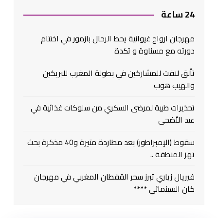
24 ساعة
مهرجان ارواح غيوانية يحط الرحال بازمور في اختتام
دورته مع مسناوة و تكدة
تألق لافت للمشاركين في بطولة المغرب للبريكين
والهيب هوب
تحذيرات طبية لمرضى السكري من سلوكات غذائية في
عيد الأضحى
سقوط (الإمبراطور) بعد مطاردة متيرة و40 مذكرة بحث
تهز المنطقة ..
فيريال زياري تبرز سحر القفطان المغربي في مهرجان
كان السينمائي ****