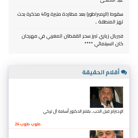
سقوط (الإمبراطور) بعد مطاردة متيرة و40 مذكرة بحث
تهز المنطقة ..
فيريال زياري تبرز سحر القفطان المغربي في مهرجان
كان السينمائي ****
أقلام الحقيقة
الإحترام قبل الحب.. بقلم الدكتور أسامة آل تركي
طوب طوب 24