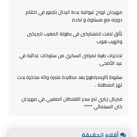
مهرجان ارواح غيوانية يحط الرحال بازمور في اختتام
دورته مع مسناوة و تكدة
تألق لافت للمشاركين في بطولة المغرب للبريكين
والهيب هوب
تحذيرات طبية لمرضى السكري من سلوكات غذائية في
عيد الأضحى
سقوط (الإمبراطور) بعد مطاردة متيرة و40 مذكرة بحث
تهز المنطقة ..
فيريال زياري تبرز سحر القفطان المغربي في مهرجان
كان السينمائي ****
أقلام الحقيقة