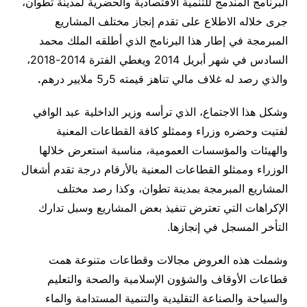
البرنامج المندمج للتنمية الاقتصادية والحضرية لمدينة تطوان،
جرى خلاله الاطلاع على تقدم إنجاز مختلف المشاريع
المبرمجة في إطار هذا البرنامج الذي أطلقه الملك محمد
السادس في شهر أبريل 2014 ويغطي الفترة 2014-2018،
والذي رصد له غلاف مالي تناهز قيمته 5ر5 ملايير درهم
.
وشكل هذا الاجتماع، الذي ترأسه وزير الداخلية عبد الوافي
لفتيت وحضره وزراء وممثلو كافة القطاعات المعنية
والهيئات والمؤسسات العمومية، مناسبة استعرض خلالها
الوزراء وممثلو القطاعات المعنية بالأرقام درجة تقدم أشغال
المشاريع المبرمجة بمدينة تطوان، وكذا رصد مختلف
الإكراهات التي تعترض تنفيذ بعض المشاريع وسبل تدارك
التأخر المسجل في إنجازها.
وشملت هذه العروض مجالات وقطاعات متنوعة همت
قطاعات الأوقاف والشؤون الإسلامية والصحة والتعليم
والسياحة والصناعة التقليدية والتنمية المستدامة والماء