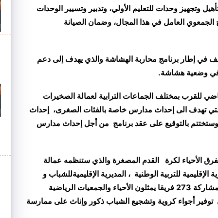
هيل وتجهيز وحدات للتعليم الأولي، وتدبير وتسيير الوحدات
ج الجمعوي العامل في هذا المجال، وضمان الصيانة
ئف
في إطار برنامج محاربة الهشاشة والذي يهدف إلى دعم
م بالأشخاص في وضعية هشاشة.
ضي للقرب بمختلف الجماعات الترابية لعمالة الصخيرات
لتي تهدف الى إحداث مدارس خاصة بالفئات الصغرى، إحداث
ستختتم ب
التوقيع على عقد برنامج من أجل إحداث مدارس
 لفرق الأحياء لكرة القدم المصغرة والذي ستنظمه عمالة
ية
الإقليمية للتربية الوطنية
، المديرية
الإقليمية
للشباب و
بمشاركة 273 فريقا يمثلون الأحياء والجمعيات الرياضية
ى توفير أجواء كروية وتشجيع الشباب ذكور وإناث على ممارسة