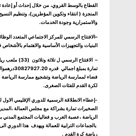
القطاع بالوسط القروي، من خلال إحداث أو إعادة تأ
المنجزة ( انتقاء وتكوين المؤطرين)، وتنظيم النسي
والاستمرارية وجودة الخدمات
.
–
الافتتاح الرسمي للمركز الاجتماعي المتعدد الوظا
البنيات والتجهيزات الأساسية والاهتما
– الافتتاح الرسمي ل تلاثة وتلاتون (3
3
) ملعب ريا
تمارة بمبلغ اجمالي قدره
827927.20
30
درهم
وا
فضاء لممارسة الرياضة وتشجيع ممارسة الرياضة
و
لكرة القدم للفئات الصغرى.
-إعطاء الانطلاقة الرسمية للدوري الإقليمي الاول
الصخيرات تمارة بشراكة مع مجلس العمالة ،المدير
الرياضة ،عصبة الغرب و فعاليات المجتمع المدني
بالجماعات الترابية للعمالة ويهدف هذا الدوري ال
رياضة كرة القدم .