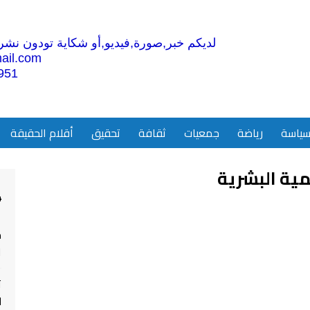
لديكم خبر,صورة,فيديو,أو شكاية تودون نشرها
ail.com
951
ياسة
رياضة
جمعيات
ثقافة
تحقيق
أقلام الحقيقة
مية البشرية
4
م
ا
ت
ل