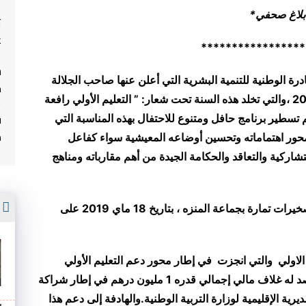
بلاغ صحفي
*
ت
غ
**
***************
عة عشر (14)لانطلاق المبادرة الوطنية للتنمية البشرية التي أعلن عنها صاحب الجلالة
م
الملك محمد السادس نصره الله بتاريخ 18 ماي 2005 ،والتي تخلد هذه السنة تحت شعار: ” التعليم الأولي رافعة
ف
م تسطير برنامج حافل ومتنوع للاحتفال بهذه المناسبة التي
م
حور اهتماماته وتحسين أوضاعه المعيشية سواء كفاعل
اركية والتعاقد والحكامة الجيدة من أهم مقارباته ومناهج
أ
حيث اشرف السيد يوسف الدريس عامل عمالة الصخيرات تمارة بجماعة المنزه ، بتاريخ 18 ماي 2019 على
ة عشر (17 ) وحدة للتعليم الاولي والتي انجزت في إطار محور دعم التعليم الأولي
لبرنامج دعم التنمية البشرية للأجيال الصاعدة ، رصد له غلاف مالي إجمالي قدره 1 مليون درهم في إطار شراكة
ية الإقليمية لوزارة التربية الوطنية.
والهادفة إلى دعم هذا