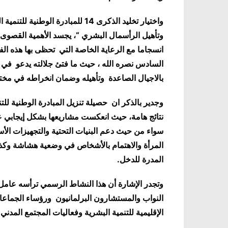
واختيار تخليد الذكرى 14 للمبادرة 
وتأهيل الرأسمال البشري “، يجسد الأهمية القصوى ال
انسجاما مع الرعاية الخاصة التي تحظى بها هذه ال
السادس نصره الله ، حيث ما فتئ جلالته يدعو في م
بالاجيال الصاعدة وتأهيله وضمان انخراطه في مختل
وجدير بالذكر ان حصيلة تنزيل المبادرة الوطنية ل
نتائج هامة، حيث انعكست مشاريعها بشكل إيجابي على
سواء من حيث دعم البنيات التحتية والتجهيزات الأ
المرأة والاهتمام بالأشخاص في وضعية هشاشة وكذ
المدرة للدخل.
وتجدر الإشارة أن هذا النشاط الرسمي ترأسه عامل
النواب والمستشارون البرلمانيون ورؤساء الجماعات
الإقليمية للتنمية البشرية وفعاليات المجتمع المدني