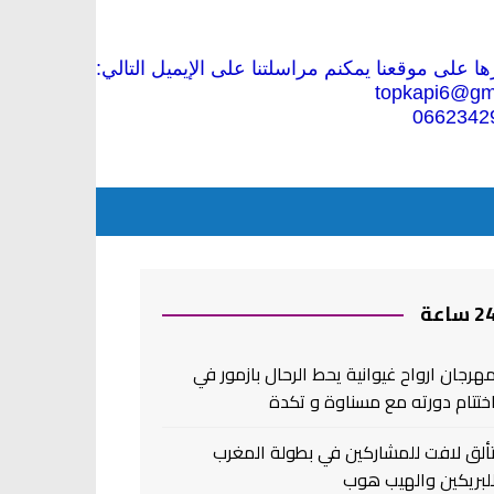
 على موقعنا يمكنم مراسلتنا على الإيميل التالي:
topkapi6@gm
0662342
2 ساعة
هرجان ارواح غيوانية يحط الرحال بازمور في
ختتام دورته مع مسناوة و تكدة
ألق لافت للمشاركين في بطولة المغرب
لبريكين والهيب هوب