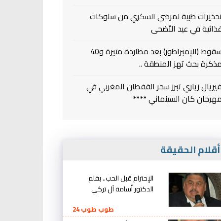
حذيرات طبية لمرضى السكري من سلوكات
ذائية في عيد الأضحى
سقوط (الإمبراطور) بعد مطاردة متيرة و40
ذكرة بحث تهز المنطقة ..
يريال زياري تبرز سحر القفطان المغربي في
هرجان كان السينمائي ****
قلام الحقيقة
الإحترام قبل الحب.. بقلم
الدكتور أسامة آل تركي
طوب طوب 24