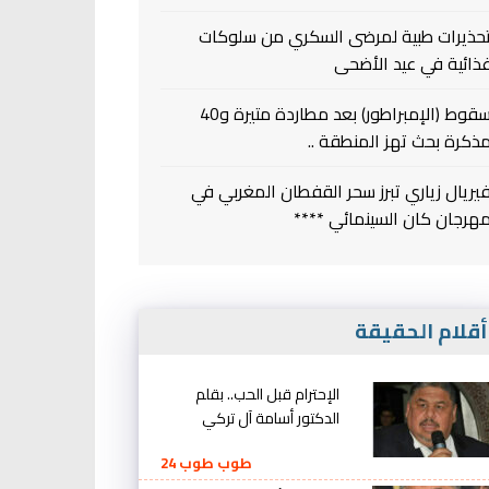
حذيرات طبية لمرضى السكري من سلوكات
ذائية في عيد الأضحى
سقوط (الإمبراطور) بعد مطاردة متيرة و40
ذكرة بحث تهز المنطقة ..
يريال زياري تبرز سحر القفطان المغربي في
هرجان كان السينمائي ****
قلام الحقيقة
الإحترام قبل الحب.. بقلم
الدكتور أسامة آل تركي
طوب طوب 24