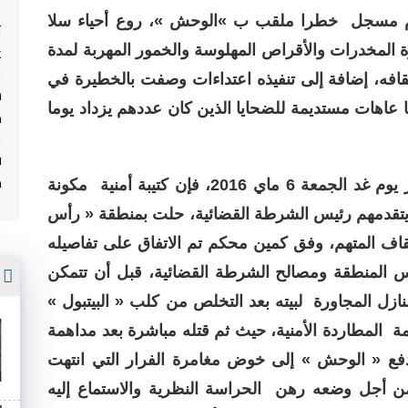
رم مسجل خطرا ملقب ب »الوحش »، روع أحياء سلا
ت
غ
ة المخدرات والأقراص المهلوسة والخمور المهربة لمدة
يقافه، إضافة إلى تنفيذه اعتداءات وصفت بالخطيرة في
 عاهات مستديمة للضحايا الذين كان عددهم يزداد يوما
م
ف
م
وحسب يومية « الأخبار »، في عددها الصادر يوم غد الجمعة 6 ماي 2016، فإن كتيبة أمنية مكونة
، يتقدمهم رئيس الشرطة القضائية، حلت بمنطقة « رأس
قاف المتهم، وفق كمين محكم تم الاتفاق على تفاصيله
أ
 المنطقة ومصالح الشرطة القضائية، قبل أن تتمكن
ازل المجاورة لبيته بعد التخلص من كلب « البيتبول »
مة المطاردة الأمنية، حيث ثم قتله مباشرة بعد مداهمة
فع « الوحش » إلى خوض مغامرة الفرار التي انتهت
ة من أجل وضعه رهن الحراسة النظرية والاستماع إليه