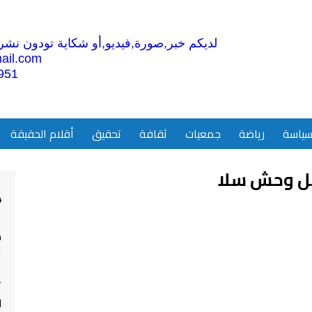
لديكم خبر,صورة,فيديو,أو شكاية تودون نشرها
ail.com
951
ياسة
رياضة
جمعيات
ثقافة
تحقيق
أقلام الحقيقة
قل وحش سلا
4
م
ا
ت
ل