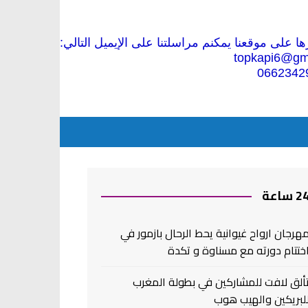
 على موقعنا يمكنم مراسلتنا على الإيميل التالي:
topkapi6@gm
0662342
2 ساعة
هرجان ارواح غيوانية يحط الرحال بازمور في
ختتام دورته مع مسناوة و تكدة
ألق لافت للمشاركين في بطولة المغرب
لبريكين والهيب هوب