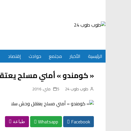
Ski
t
conten
الرئيسية
الأخبار
مجتمع
حوادث
إقتصاد
س
« كومندو » أمني مسلح يعت
طوب طوب 24
5 ماي، 2016
Whatsapp
Facebook
طباعة