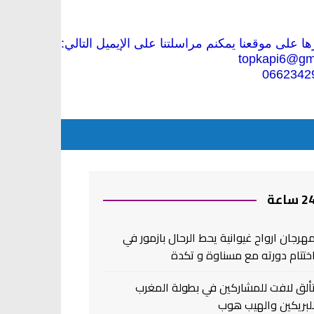
 على موقعنا يمكنم مراسلتنا على الإيميل التالي:
topkapi6@gm
0662342
2 ساعة
هرجان ارواح غيوانية يحط الرحال بازمور في
ختتام دورته مع مسناوة و تكدة
ألق لافت للمشاركين في بطولة المغرب
لبريكين والهيب هوب