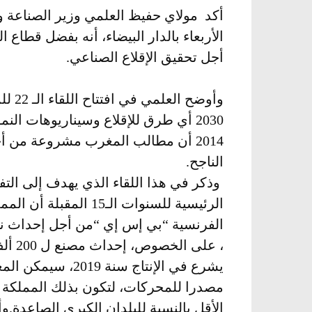
أكد مولاي حفيظ العلمي وزير الصناعة وال
الأربعاء بالدار البيضاء، أنه بفضل قط
أجل تحقيق الإقلاع الصناعي.
وأوضح
2030 أي طرق للإقلاع وسيناريوهات ال
2014 أن مطالب المغرب مشروعة من أج
الناجح.
وذكر في هذا اللقاء الذي يهدف إلى التف
الفرنسية “بي إس إي “من أجل إحداث ن
، على الخصوص، إحداث مصنع ل 200 ألف محركا.
الأقل بالنسبة للبلدان الكبرى الصاعدة.
وأ