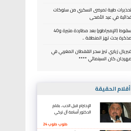
حذيرات طبية لمرضى السكري من سلوكات
ذائية في عيد الأضحى
سقوط (الإمبراطور) بعد مطاردة متيرة و40
ذكرة بحث تهز المنطقة ..
يريال زياري تبرز سحر القفطان المغربي في
هرجان كان السينمائي ****
قلام الحقيقة
الإحترام قبل الحب.. بقلم
الدكتور أسامة آل تركي
طوب طوب 24