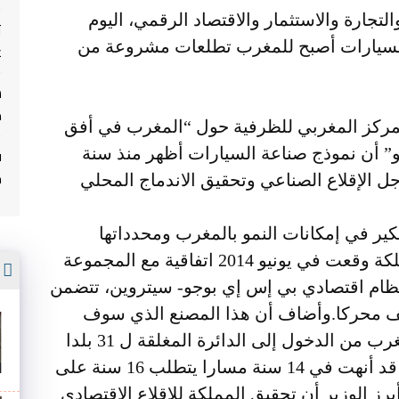
تجارة والاستثمار والاقتصاد الرقمي، اليوم
ت
اع السيارات أصبح للمغرب تطلعات مشروعة من
غ
م
 العلمي في افتتاح اللقاء الـ 22 للمركز المغربي للظرفية حول “المغرب في أفق
ف
نمو” أن نموذج صناعة السيارات أظهر منذ سنة
م
ل الإقلاع الصناعي وتحقيق الاندماج المحلي
كير في إمكانات النمو بالمغرب ومحدداتها
الرئيسية للسنوات الـ15 المقبلة أن المملكة وقعت في يونيو 2014 اتفاقية مع المجموعة
أ
ظام اقتصادي بي إس إي بوجو- سيتروين، تتضمن
وأضاف أن هذا المصنع الذي سوف
يشرع في الإنتاج سنة 2019، سيمكن المغرب من الدخول إلى الدائرة المغلقة ل 31 بلدا
مصدرا للمحركات، لتكون بذلك المملكة قد أنهت في 14 سنة مسارا يتطلب 16 سنة على
برز الوزير أن تحقيق المملكة للإقلاع الاقتصادي