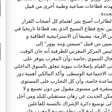
هدته قطاعات صناعية وطنية أخرى من قبيل
جددة.
طائرات أصبح يثير اهتمام كل أصحاب القرار
ن نجح قطاع النسيج الذي يعد قطاعا تاريخيا في
الأزمة، مضيفا أن الاستراتيجية الطاقية و
لميين من قبيل “سيمين ويند بوور” إلى
ئيس المركز المغربي للظرفية أنه حان الوقت
مجال التنموي ،خاصة ،وأن المغرب يتوفر على
ى القيام بإصلاحات بنيوية تتعلق بالسوق الداخلي
ت الاجتماعية الوسطى.
وأكد المالكي أهمية دور
صاعدة خاصة، وأن كل التجارب على المستوى
مستقرة في مستوى مقبول من دون تصنيع و لا
يمكن الحديث عن رهان مستقبلي للبلد.
ومن أجل
ى توسيع دائرة الإشراك بالنسبة للفاعلين
برا أن البرامج المرتبطة بتصنيع المغرب على