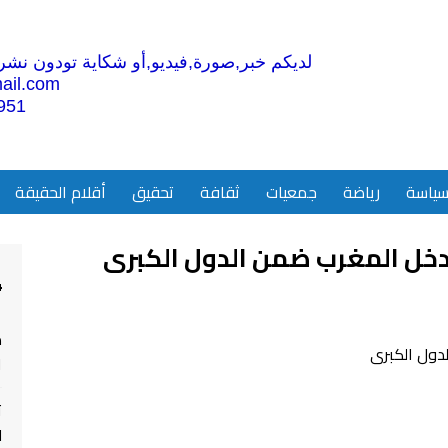
لديكم خبر,صورة,فيديو,أو شكاية تودون نشرها
ail.com
951
ياسة
رياضة
جمعيات
ثقافة
تحقيق
أقلام الحقيقة
دخل المغرب ضمن الدول الكبرى
4
م
ا
ت
ل