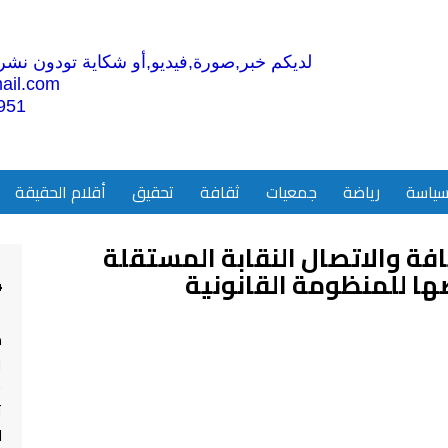
لديكم خبر,صورة,فيديو,أو شكاية تودون نشرها
ail.com
951
ياسة
رياضة
جمعيات
ثقافة
تحقيق
أقلام الحقيقة
قافة والاتصال النقابة المستقلة
ها للمنظومة القانونية
4
م
ا
ت
ل