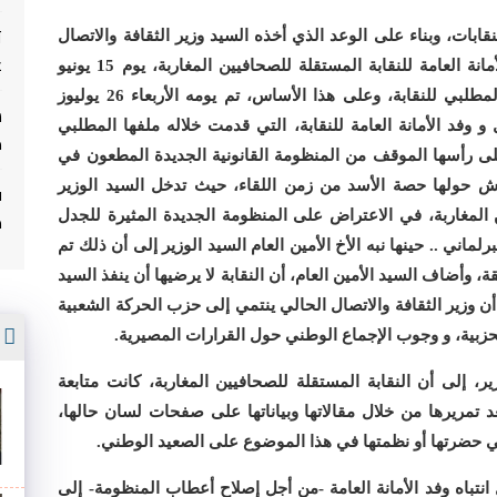
ت
قابات، وبناء على الوعد الذي أخذه السيد وزير الثقافة والاتصال
غ
على عاتقه خلال اللقاء الأول الذي جمعه مع وفد الأمانة العامة للنقابة المستقلة للصحافيين المغاربة، يوم 15 يونيو
2017، المتمثل في عقد لقاء ثاني لدراسة الملف المطلبي للنقابة، وعلى هذا الأساس، تم يومه الأربعاء 26 يوليوز
تصال و وفد الأمانة العامة للنقابة، التي قدمت خلاله ملفها المطلبي
م
لى رأسها الموقف من المنظومة القانونية الجديدة المطعون في
اش حولها حصة الأسد من زمن اللقاء، حيث تدخل السيد الوزير
ف
م
المغاربة، في الاعتراض على المنظومة الجديدة المثيرة للجدل
لماني .. حينها نبه الأخ الأمين العام السيد الوزير إلى أن ذلك تم
قة، وأضاف السيد الأمين العام، أن النقابة لا يرضيها أن ينفذ السيد
ن وزير الثقافة والاتصال الحالي ينتمي إلى حزب الحركة الشعبية
أ
لحزبية، و وجوب الإجماع الوطني حول القرارات المصيرية.
زير، إلى أن النقابة المستقلة للصحافيين المغاربة، كانت متابعة
 تمريرها من خلال مقالاتها وبياناتها على صفحات لسان حالها،
تي حضرتها أو نظمتها في هذا الموضوع على الصعيد الوطني.
انتباه وفد الأمانة العامة -من أجل إصلاح أعطاب المنظومة- إلى