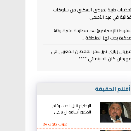
حذيرات طبية لمرضى السكري من سلوكات
ذائية في عيد الأضحى
سقوط (الإمبراطور) بعد مطاردة متيرة و40
ذكرة بحث تهز المنطقة ..
يريال زياري تبرز سحر القفطان المغربي في
هرجان كان السينمائي ****
قلام الحقيقة
الإحترام قبل الحب.. بقلم
الدكتور أسامة آل تركي
طوب طوب 24