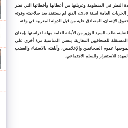
ة النظر في المنظومة وغربلتها من أعطابها وأخطائها التي تضر
بحقوق ومصالح المهنيين وتعصف بقيمة وحرمة ظهير الحريات العامة لسنة 1958، الذي لم يستنفذ بعد صلاحيته وقوته
حقوق الإنسان، المصادق عليه من قبل الدولة المغربية في وقته.
بة، طلب السيد الوزير من الأمانة العامة مهلة لدراستها بإمعان
ة المستقلة للصحافيين المغاربة، بنفس المناسبة مرة أخرى على
موجبها عموم الصحافيين والإعلاميين، وأبلغته بالاستياء والغضب
مهدد للاستقرار وللسلم الاجتماعي.