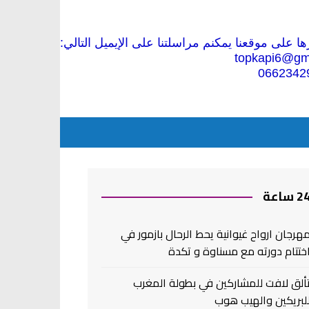
 على موقعنا يمكنم مراسلتنا على الإيميل التالي:
topkapi6@gm
0662342
2 ساعة
هرجان ارواح غيوانية يحط الرحال بازمور في
ختتام دورته مع مسناوة و تكدة
ألق لافت للمشاركين في بطولة المغرب
لبريكين والهيب هوب